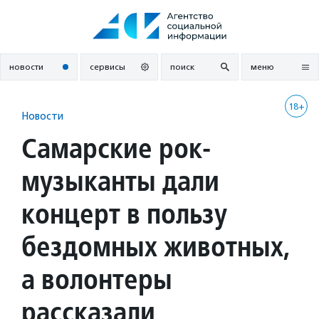
Перейти
к
содержанию
новости
сервисы
поиск
меню
18+
Новости
Самарские рок-
музыканты дали
концерт в пользу
бездомных животных,
а волонтеры
рассказали