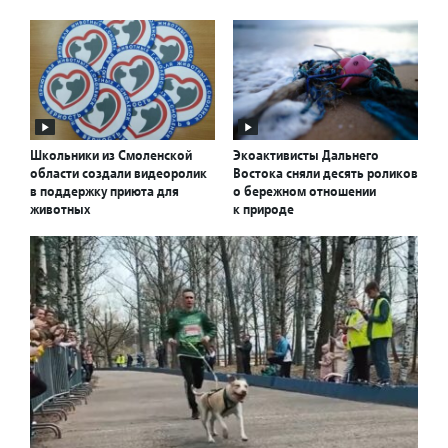
Школьники из Смоленской
Экоактивисты Дальнего
области создали видеоролик
Востока сняли десять роликов
в поддержку приюта для
о бережном отношении
животных
к природе