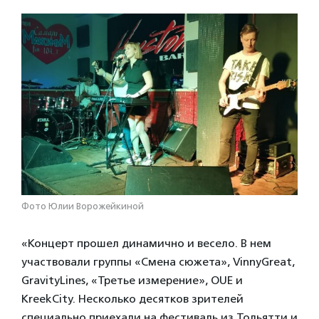
Фото Юлии Ворожейкиной
«Концерт прошел динамично и весело. В нем
участвовали группы «Смена сюжета», VinnyGreat,
GravityLines, «Третье измерение», OUE и
KreekCity. Несколько десятков зрителей
специально приехали на фестиваль из Тольятти и