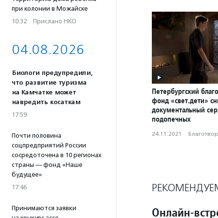
при колонии в Можайске
10:32
·
Прислано НКО
04.08.2026
Биологи предупредили,
что развитие туризма
Петербургский благ
на Камчатке может
фонд «свет.дети» с
навредить косаткам
документальный сер
17:59
подопечных
24.11.2021
·
Благотвори
Почти половина
соцпредприятий России
сосредоточена в 10 регионах
страны — фонд «Наше
будущее»
РЕКОМЕНДУЕ
17:46
Принимаются заявки
Онлайн-встр
на конкурс эссе