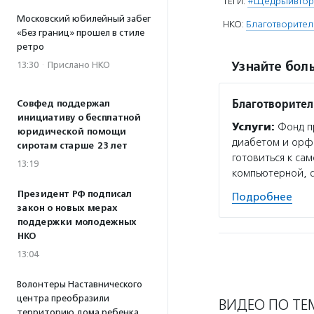
ТЕГИ:
#Щедрыйвтор
Московский юбилейный забег
НКО:
Благотворител
«Без границ» прошел в стиле
ретро
Узнайте боль
13:30
·
Прислано НКО
Благотворител
Совфед поддержал
инициативу о бесплатной
Услуги:
Фонд пр
юридической помощи
диабетом и орф
сиротам старше 23 лет
готовиться к са
13:19
компьютерной, 
Президент РФ подписал
Подробнее
закон о новых мерах
поддержки молодежных
НКО
13:04
Волонтеры Наставнического
центра преобразили
ВИДЕО ПО ТЕ
территорию дома ребенка