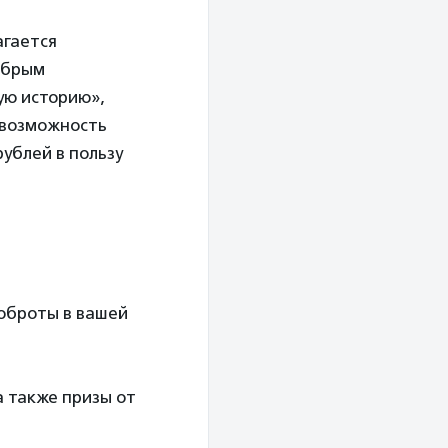
агается
обрым
ую историю»,
 возможность
ублей в пользу
оброты в вашей
а также призы от