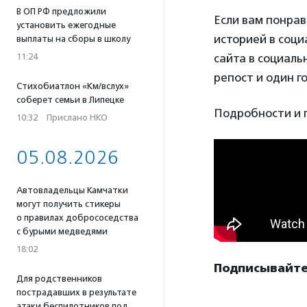
В ОП РФ предложили
Если вам понрав
установить ежегодные
историей в соци
выплаты на сборы в школу
11:24
сайта в социаль
репост и один го
Стихобиатлон «Км/вслух»
соберет семьи в Липецке
Подробности и 
10:32
·
Прислано НКО
05.08.2026
Автовладельцы Камчатки
могут получить стикеры
о правилах добрососедства
с бурыми медведями
18:02
Подписывайте
Для родственников
пострадавших в результате
атаки беспилотников под