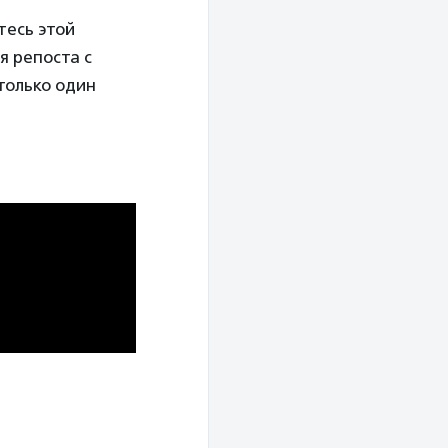
тесь этой
я репоста с
только один