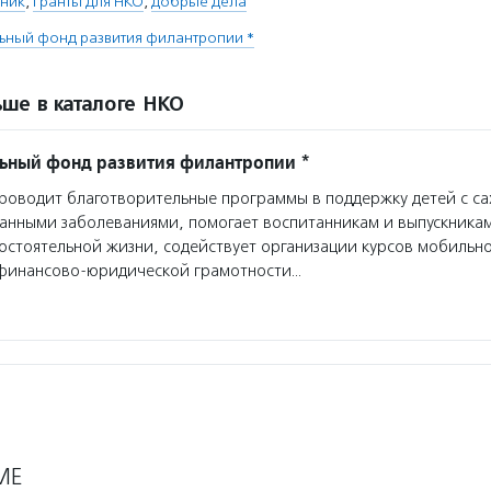
ник
,
гранты для НКО
,
добрые дела
ьный фонд развития филантропии *
ше в каталоге НКО
ьный фонд развития филантропии *
оводит благотворительные программы в поддержку детей с с
анными заболеваниями, помогает воспитанникам и выпускникам
мостоятельной жизни, содействует организации курсов мобильн
финансово-юридической грамотности…
МЕ