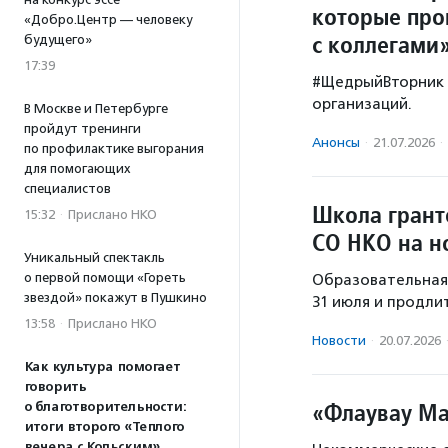
которые про
«Добро.Центр — человеку
с коллегами
будущего»
17:39
#ЩедрыйВторник 
организаций.
В Москве и Петербурге
пройдут тренинги
Анонсы
·
21.07.2026
·
по профилактике выгорания
для помогающих
специалистов
Школа грант
15:32
·
Прислано НКО
СО НКО на н
Уникальный спектакль
о первой помощи «Гореть
Образовательная 
звездой» покажут в Пушкино
31 июля и продли
13:58
·
Прислано НКО
Новости
·
20.07.2026
Как культура помогает
говорить
«Флаувау Ма
о благотворительности:
итоги второго «Теплого
вечера с Кольским»