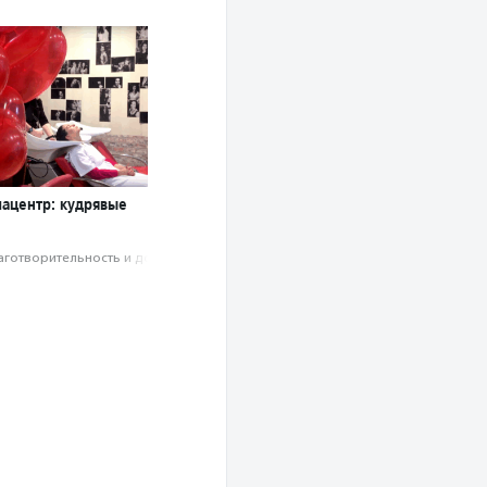
ацентр: кудрявые
аготвори­тель­ность и доброволь­чест­во