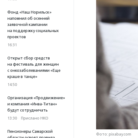
Фонд «Наш Норильск»
напомнил об осенней
заявочной кампании
на поддержку социальных
проектов
16:31
Открыт сбор средств
на фестиваль для женщин
с онкозаболеваниями «Еще
краше в танце»
14:50
Организация «Продвижение»
и компания «Инва-Титан»
будут сотрудничать
13:30
·
Прислано НКО
Пенсионеры Самарской
Фото: pixabay.com
области освоят правила