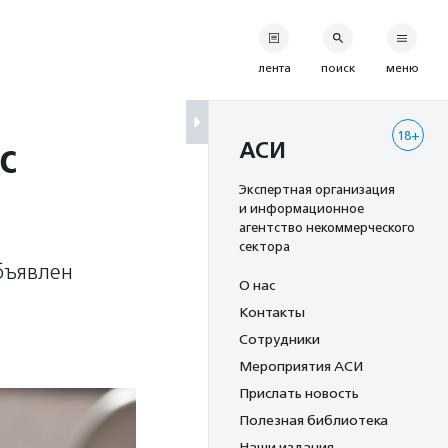
лента
поиск
меню
18+
с
АСИ
Экспертная организация
и информационное
агентство некоммерческого
сектора
бъявлен
О нас
Контакты
Сотрудники
Мероприятия АСИ
Прислать новость
Полезная библиотека
Наши издания