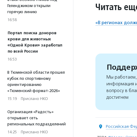
Читать ещ
Геленджиком открыли
горячую линию
16:58
«В регионах долж
Портал поиска доноров
крови для животных
«Одной Крови» заработал
по всей России
16:53
Поддерж
В Тюменской области прошел
Мы работаем, 
кубок по спортивному
информация и
ориентированию
вопросу в бла
«Тюменский формат-2026»
достигнем
15:19
·
Прислано НКО
Организация «Радость»
открывает сеть
региональных подразделений
Российская Фе
14:25
·
Прислано НКО