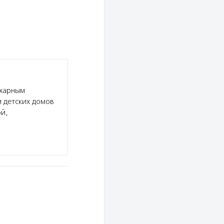
ахарным
 детских домов
ой,