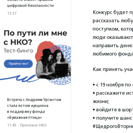
цифровой безопасности
Конкурс будет п
13:27
рассказать люб
поступком, кото
люди оказывают
направить денеж
любимого фонда
Как принять уча
• с 19 ноября п
• расскажите и
Встреча с Андреем Ургантом
жизни;
стала лотом аукциона
• войдите в шор
в поддержку фонда
• получите шанс
«Бумажная птица»
11:45
·
Прислано НКО
#ЩедрогоВторни