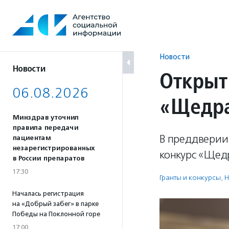
Перейти
к
содержанию
Новости
Новости
Открыт
06.08.2026
«Щедра
Минздрав уточнил
правила передачи
В преддверии
пациентам
незарегистрированных
конкурс «Щед
в России препаратов
17:30
Гранты и конкурсы
,
Н
Началась регистрация
на «Добрый забег» в парке
Победы на Поклонной горе
17:00