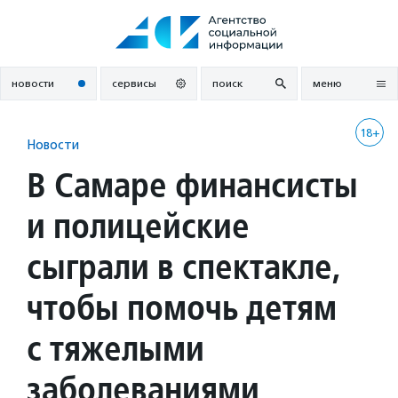
Перейти
к
содержанию
новости
сервисы
поиск
меню
18+
Новости
В Самаре финансисты
и полицейские
сыграли в спектакле,
чтобы помочь детям
с тяжелыми
заболеваниями