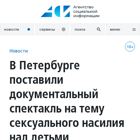
Перейти
к
содержанию
новости
сервисы
поиск
меню
18+
Новости
В Петербурге
поставили
документальный
спектакль на тему
сексуального насилия
над детьми