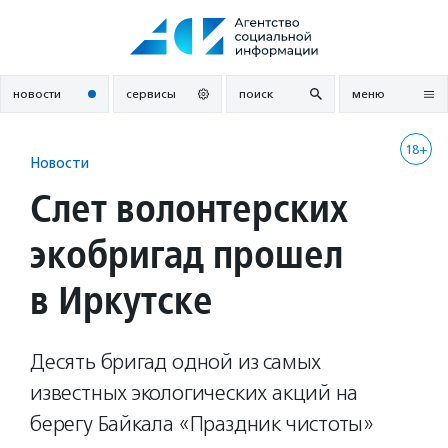
Перейти
к
содержанию
новости
сервисы
поиск
меню
18+
Новости
Слет волонтерских
экобригад прошел
в Иркутске
Десять бригад одной из самых
известных экологических акций на
берегу Байкала «Праздник чистоты»