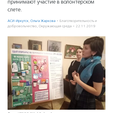
принимают участие в волонтерском
слете.
АСИ-Иркутск
,
Ольга Жаркова
·
Благотвори­тель­ность и
доброволь­чест­во
,
Окружающая среда
·
22.11.2019