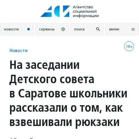
Перейти
к
содержанию
новости
сервисы
поиск
меню
18+
Новости
На заседании
Детского совета
в Саратове школьники
рассказали о том, как
взвешивали рюкзаки