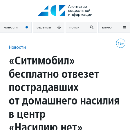
Перейти
к
содержанию
новости
сервисы
поиск
меню
18+
Новости
«Ситимобил»
бесплатно отвезет
пострадавших
от домашнего насилия
в центр
«Насилию.нет»