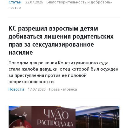
Статьи
·
22.07.2026
·
Благотвори­тель­ность и доброволь­
чест­во
КС разрешил взрослым детям
добиваться лишения родительских
прав за сексуализированное
насилие
Поводом для решения Конституционного суда
стала жалоба девушки, отец которой был осужден
за преступления против ее половой
неприкосновенности.
Новости
·
17.07.2026
·
Права человека