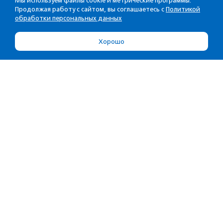
Мы используем файлы cookie и метрические программы.
Продолжая работу с сайтом, вы соглашаетесь с
Политикой
обработки персональных данных
Хорошо