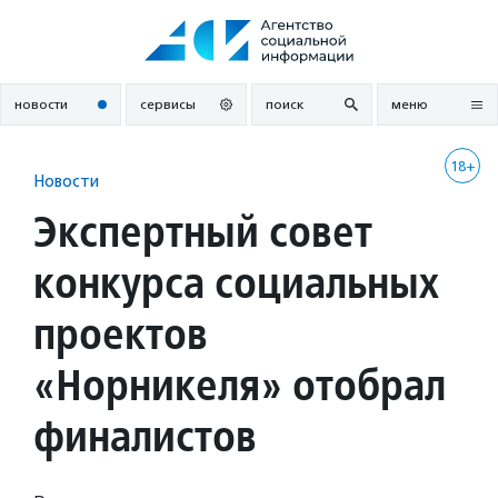
Перейти
к
содержанию
новости
сервисы
поиск
меню
18+
Новости
Экспертный совет
конкурса социальных
проектов
«Норникеля» отобрал
финалистов