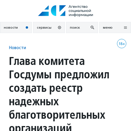
Перейти
к
содержанию
новости
сервисы
поиск
меню
18+
Новости
Глава комитета
Госдумы предложил
создать реестр
надежных
благотворительных
организаций