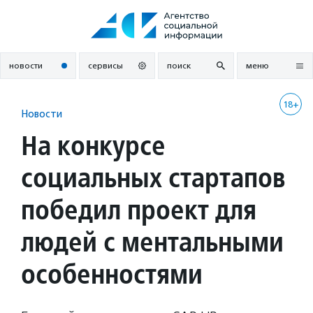
Перейти
к
содержанию
новости
сервисы
поиск
меню
18+
Новости
На конкурсе
социальных стартапов
победил проект для
людей с ментальными
особенностями