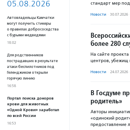
05.08.2026
стандарт мер под
Новости
·
30.07.2026
Автовладельцы Камчатки
могут получить стикеры
о правилах добрососедства
Всероссийск
с бурыми медведями
более 280 с
18:02
На сайте проекта
Для родственников
центров, убежищ 
пострадавших в результате
атаки беспилотников под
Новости
·
24.07.2026
Геленджиком открыли
горячую линию
16:58
В Госдуме п
Портал поиска доноров
родитель»
крови для животных
«Одной Крови» заработал
Авторы инициати
по всей России
«одинокий родите
16:53
предоставление л