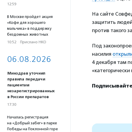
12:59
На сайте Совфе
В Москве пройдет акция
защитить людей 
«Кофе для хорошего
мальчика» в поддержку
против такого за
бездомных животных
10:52
·
Прислано НКО
Под законопрое
насилия
открыл
06.08.2026
4 декабря там п
«категорически 
Минздрав уточнил
правила передачи
пациентам
Подписывайте
незарегистрированных
в России препаратов
17:30
Началась регистрация
на «Добрый забег» в парке
Победы на Поклонной горе