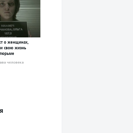
кт о женщинах,
ли свою жизнь
 тюрьме
ава человека
я