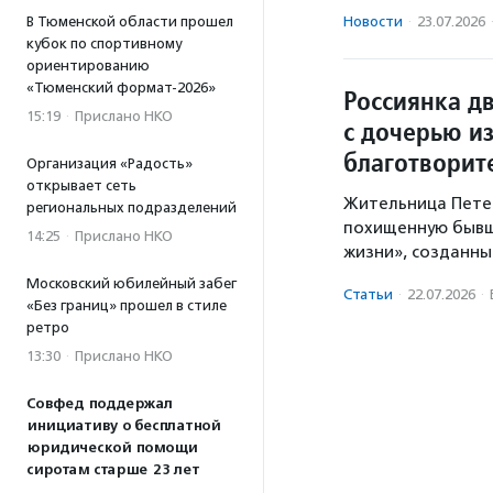
В Тюменской области прошел
Новости
·
23.07.2026
кубок по спортивному
ориентированию
«Тюменский формат-2026»
Россиянка дв
15:19
·
Прислано НКО
с дочерью из
благотворит
Организация «Радость»
открывает сеть
Жительница Петер
региональных подразделений
похищенную бывш
14:25
·
Прислано НКО
жизни», созданны
Московский юбилейный забег
Статьи
·
22.07.2026
·
«Без границ» прошел в стиле
ретро
13:30
·
Прислано НКО
Совфед поддержал
инициативу о бесплатной
юридической помощи
сиротам старше 23 лет