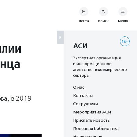
лента
поиск
меню
18+
илии
АСИ
онца
Экспертная организация
и информационное
агентство некоммерческого
сектора
О нас
Контакты
ва, в 2019
Сотрудники
Мероприятия АСИ
Прислать новость
Полезная библиотека
Наши издания