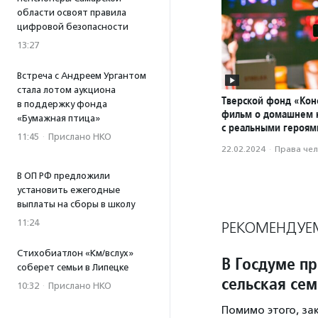
области освоят правила
цифровой безопасности
13:27
Встреча с Андреем Ургантом
стала лотом аукциона
Тверской фонд «Конс
в поддержку фонда
фильм о домашнем 
«Бумажная птица»
с реальными героям
11:45
·
Прислано НКО
22.02.2024
·
Права че
В ОП РФ предложили
установить ежегодные
выплаты на сборы в школу
11:24
РЕКОМЕНДУЕ
Стихобиатлон «Км/вслух»
В Госдуме п
соберет семьи в Липецке
сельская сем
10:32
·
Прислано НКО
Помимо этого, з