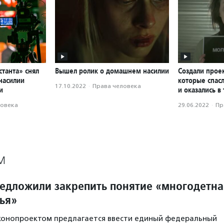
танта» снял
Вышел ролик о домашнем насилии
Создали прое
насилии
которые спас
17.10.2022
·
Права человека
и
и оказались в
ловека
29.06.2022
·
Пр
М
редложили закрепить понятие «многодетна
ья»
аконопроектом предлагается ввести единый федеральный