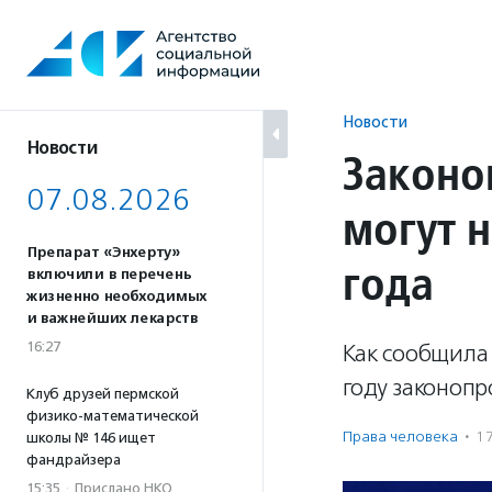
Перейти
к
содержанию
Новости
Новости
Законо
07.08.2026
могут н
Препарат «Энхерту»
года
включили в перечень
жизненно необходимых
и важнейших лекарств
16:27
Как сообщила
году законопро
Клуб друзей пермской
физико-математической
Права человека
·
1
школы № 146 ищет
фандрайзера
15:35
·
Прислано НКО