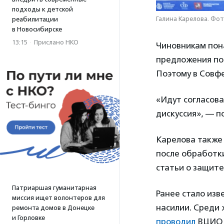
подходы к детской
Галина Карелова. Фот
реабилитации
в Новосибирске
13:15
·
Прислано НКО
Чиновникам пон
предложения по
Поэтому в Совфе
«Идут согласова
дискуссия», — 
Карелова также 
после обработки
статьи о защите
Патриаршая гуманитарная
Ранее стало изв
миссия ищет волонтеров для
насилии. Среди
ремонта домов в Донецке
и Горловке
проводил
ВЦИО