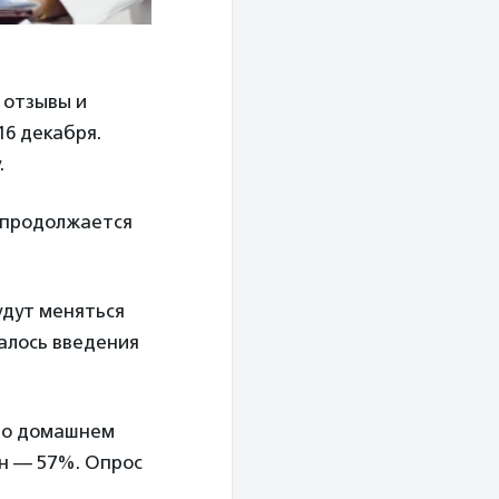
 отзывы и
6 декабря.
.
, продолжается
удут меняться
салось введения
а о домашнем
н — 57%. Опрос