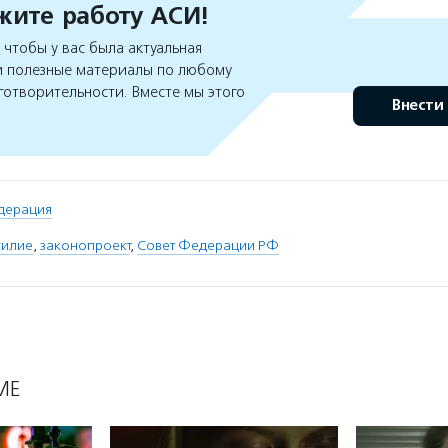
ите работу АСИ!
чтобы у вас была актуальная
 полезные материалы по любому
готворительности. Вместе мы этого
Внести
дерация
силие
,
законопроект
,
Совет Федерации РФ
МЕ