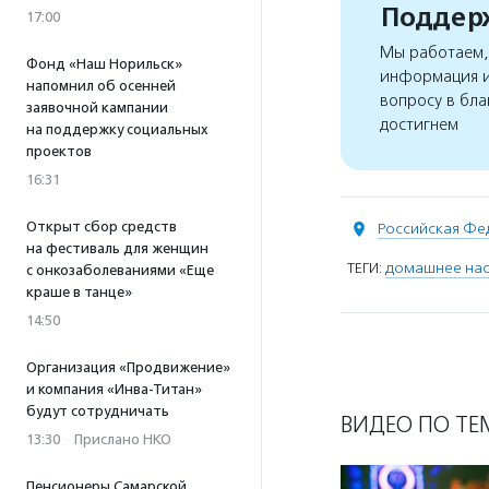
Поддерж
17:00
Мы работаем, 
Фонд «Наш Норильск»
информация и
напомнил об осенней
вопросу в бла
заявочной кампании
достигнем
на поддержку социальных
проектов
16:31
Открыт сбор средств
Российская Фе
на фестиваль для женщин
ТЕГИ:
домашнее на
с онкозаболеваниями «Еще
краше в танце»
14:50
Организация «Продвижение»
и компания «Инва-Титан»
будут сотрудничать
ВИДЕО ПО ТЕ
13:30
·
Прислано НКО
Пенсионеры Самарской