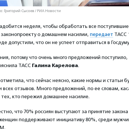
о: Григорий Сысоев / РИА Новости
адобится неделя, чтобы обработать все поступившие
 законопроекту о домашнем насилии,
передает
ТАСС 1
де допустили, что он не успеет отправиться в Госдуму
ния, потому что очень много предложений поступило
пояснила ТАСС
Галина Карелова
.
отметила, что сейчас неясно, какие нормы и статьи б
 всех отзывов. Много предложений, по ее словам, ка
 тех, кто пережил домашнее насилие.
естно, что 70% россиян выступают за принятие закон
 женщин поддерживают инициативу 80%, среди мужчи
М.