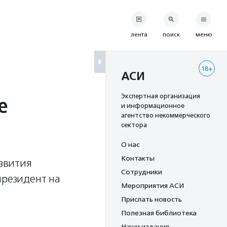
лента
поиск
меню
18+
АСИ
е
Экспертная организация
и информационное
агентство некоммерческого
сектора
О нас
Контакты
азвития
Сотрудники
президент на
Мероприятия АСИ
Прислать новость
Полезная библиотека
Наши издания