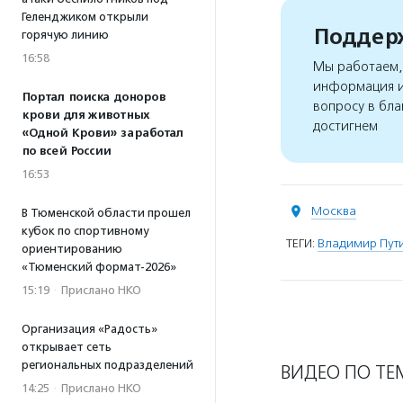
Геленджиком открыли
Поддерж
горячую линию
16:58
Мы работаем, 
информация и
Портал поиска доноров
вопросу в бла
крови для животных
достигнем
«Одной Крови» заработал
по всей России
16:53
Москва
В Тюменской области прошел
кубок по спортивному
ТЕГИ:
Владимир Пут
ориентированию
«Тюменский формат-2026»
15:19
·
Прислано НКО
Организация «Радость»
открывает сеть
региональных подразделений
ВИДЕО ПО ТЕ
14:25
·
Прислано НКО