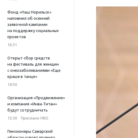
Фонд «Наш Норильск»
напомнил об осенней
заявочной кампании
на поддержку социальных
проектов
16:31
Открыт сбор средств
на фестиваль для женщин
с онкозаболеваниями «Еще
краше в танце»
14:50
Организация «Продвижение»
и компания «Инва-Титан»
будут сотрудничать
13:30
·
Прислано НКО
Пенсионеры Самарской
области освоят правила