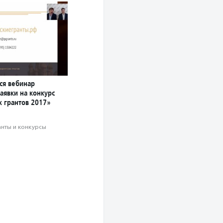
ся вебинар
аявки на конкурс
х грантов 2017»
анты и конкурсы
а