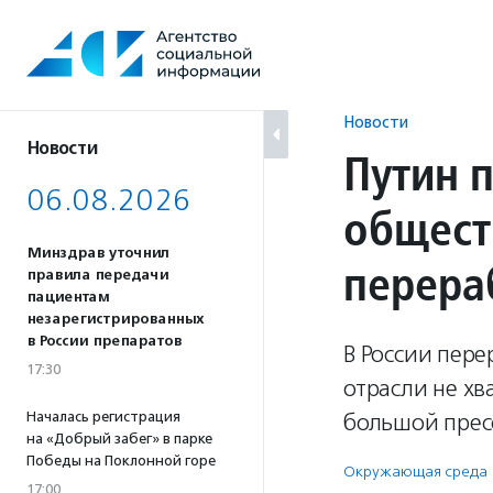
Перейти
к
содержанию
Новости
Новости
Путин 
06.08.2026
общест
Минздрав уточнил
перера
правила передачи
пациентам
незарегистрированных
в России препаратов
В России пере
17:30
отрасли не хв
Началась регистрация
большой прес
на «Добрый забег» в парке
Победы на Поклонной горе
Окружающая среда
17:00