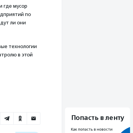
и где мусор
едприятий по
дут ли они
вые технологии
нтролю в этой
Попасть в ленту
Как попасть в новости