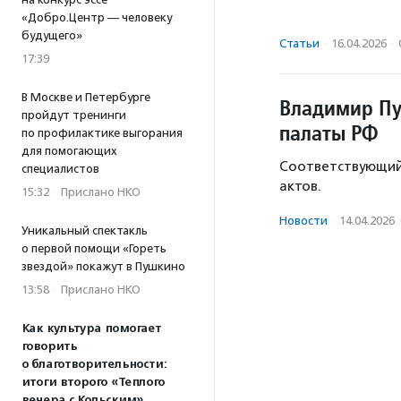
«Добро.Центр — человеку
будущего»
Статьи
·
16.04.2026
·
17:39
В Москве и Петербурге
Владимир Пу
пройдут тренинги
палаты РФ
по профилактике выгорания
для помогающих
Соответствующий 
специалистов
актов.
15:32
·
Прислано НКО
Новости
·
14.04.2026
Уникальный спектакль
о первой помощи «Гореть
звездой» покажут в Пушкино
13:58
·
Прислано НКО
Как культура помогает
говорить
о благотворительности:
итоги второго «Теплого
вечера с Кольским»