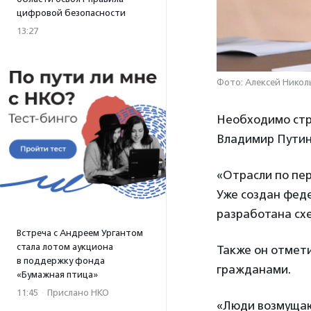
цифровой безопасности
13:27
Фото: Алексей Никол
Необходимо стр
Владимир Путин
«Отрасли по пер
Уже создан фед
разработана сх
Встреча с Андреем Ургантом
стала лотом аукциона
Также он отмети
в поддержку фонда
гражданами.
«Бумажная птица»
11:45
·
Прислано НКО
«Люди возмущаю