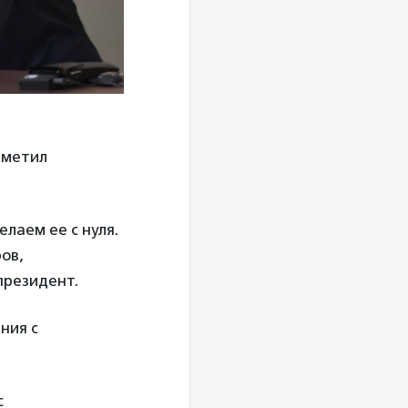
тметил
лаем ее с нуля.
ов,
президент.
ния с
с