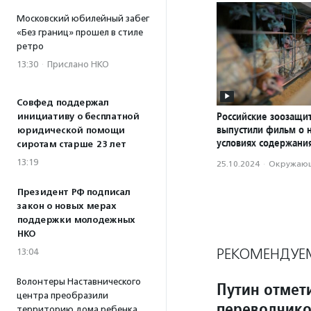
Московский юбилейный забег
«Без границ» прошел в стиле
ретро
13:30
·
Прислано НКО
Совфед поддержал
Российские зоозащи
инициативу о бесплатной
выпустили фильм о 
юридической помощи
условиях содержани
сиротам старше 23 лет
13:19
25.10.2024
·
Окружающ
Президент РФ подписал
закон о новых мерах
поддержки молодежных
НКО
РЕКОМЕНДУЕ
13:04
Волонтеры Наставнического
Путин отмет
центра преобразили
переводчико
территорию дома ребенка