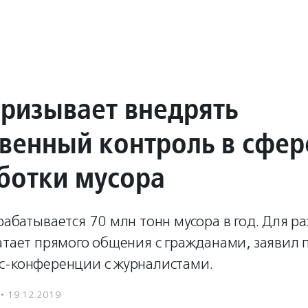
призывает внедрять
венный контроль в сфер
ботки мусора
рабатывается 70 млн тонн мусора в год. Для р
атает прямого общения с гражданами, заявил 
с-конференции с журналистами.
·
19.12.2019