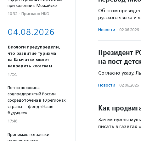
при колонии в Можайске
Об этом президен
10:32
·
Прислано НКО
русского языка и 
04.08.2026
Новости
·
02.06.2026
Биологи предупредили,
Президент Р
что развитие туризма
на пост дет
на Камчатке может
навредить косаткам
Согласно указу, Л
17:59
Новости
·
02.06.2026
Почти половина
соцпредприятий России
сосредоточена в 10 регионах
Как продвиг
страны — фонд «Наше
будущее»
Зачем нужны муль
17:46
писать в газетах 
Принимаются заявки
на конкурс эссе