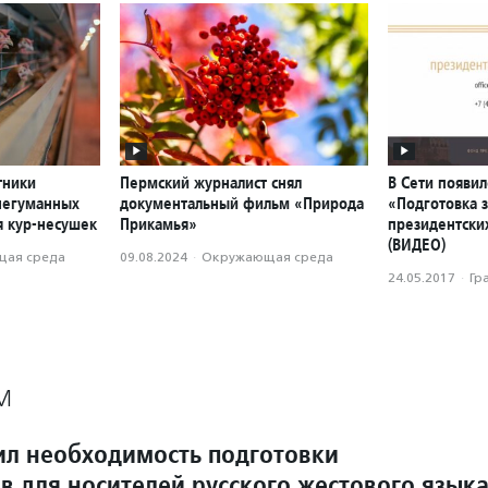
тники
Пермский журналист снял
В Сети появил
негуманных
документальный фильм «Природа
«Подготовка з
я кур-несушек
Прикамья»
президентски
(ВИДЕО)
ая среда
09.08.2024
·
Окружающая среда
24.05.2017
·
Гр
М
ил необходимость подготовки
в для носителей русского жестового язык