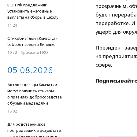
В ОП РФ предложили
прозрачным, объ
установить ежегодные
будет перераба
выплаты на сборы в школу
переработке. И 
11:24
ущерб для окру
Стихобиатлон «Км/вслух»
соберет семьи в Липецке
Президент заве
10:32
·
Прислано НКО
на предприятиях
сфере.
05.08.2026
Подписывайте
Автовладельцы Камчатки
могут получить стикеры
о правилах добрососедства
с бурыми медведями
18:02
Для родственников
пострадавших в результате
атаки беспилотников под