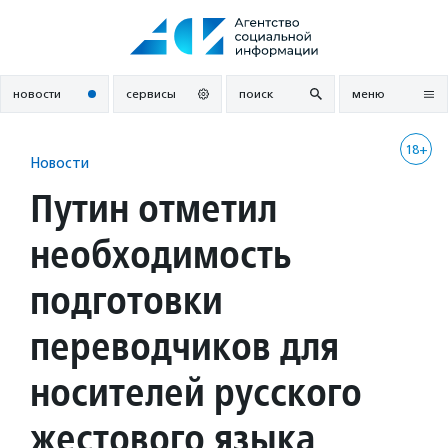
Перейти
к
содержанию
новости
сервисы
поиск
меню
18+
Новости
Путин отметил
необходимость
подготовки
переводчиков для
носителей русского
жестового языка