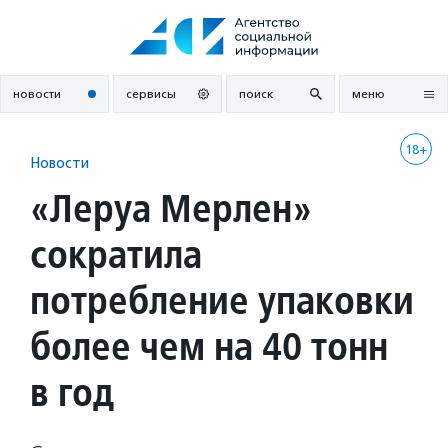
Перейти
к
содержанию
новости
сервисы
поиск
меню
18+
Новости
«Леруа Мерлен»
сократила
потребление упаковки
более чем на 40 тонн
в год