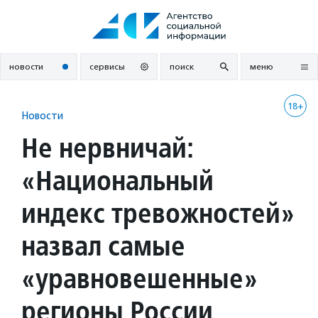
Перейти
к
содержанию
новости
сервисы
поиск
меню
18+
Новости
Не нервничай:
«Национальный
индекс тревожностей»
назвал самые
«уравновешенные»
регионы России