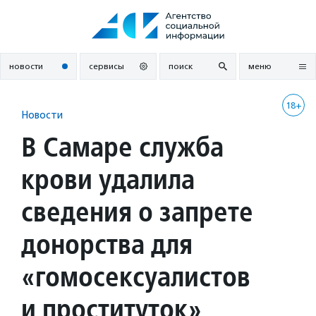
Перейти
к
содержанию
новости
сервисы
поиск
меню
18+
Новости
В Самаре служба
крови удалила
сведения о запрете
донорства для
«гомосексуалистов
и проституток»