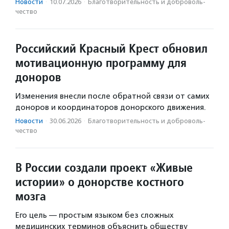
Новости
·
10.07.2026
·
Благотвори­тель­ность и доброволь­
чест­во
Российский Красный Крест обновил
мотивационную программу для
доноров
Изменения внесли после обратной связи от самих
доноров и координаторов донорского движения.
Новости
·
30.06.2026
·
Благотвори­тель­ность и доброволь­
чест­во
В России создали проект «Живые
истории» о донорстве костного
мозга
Его цель — простым языком без сложных
медицинских терминов объяснить обществу