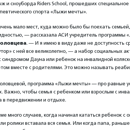
ж и сноуборда Riders School, прошедших специальное
певтического спорта «Лыжи мечты».
 очень мало мест, куда можно было бы поехать семьей,
лидностью, — рассказала АСИ учредитель программы 
головцева
. — И я имею в виду даже не доступность 
утор» с ней все великолепно, — а набор социальных а
 синдромом Дауна или ребенок на инвалидной коляск
ртом вместе с родителями. Это можно называть реаб
головцевой, программа «Лыжи мечты» —
про равные у
х. Важно, чтобы семья с ребенком или взрослым с инв
а в передвижении и отдыхе.
мме много случаев, когда начинал кататься ребенок с 
ли ролики вставала вся семья. Или когда папа, раньше