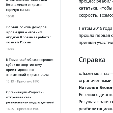
процесс реабили
Геленджиком открыли
кататься, чтобы
горячую линию
скорость, возмо
16:58
Портал поиска доноров
Летом 2019 года
крови для животных
прошла первая 
«Одной Крови» заработал
приняли участи
по всей России
16:53
Справка
В Тюменской области прошел
кубок по спортивному
ориентированию
«Лыжи мечты» —
«Тюменский формат-2026»
ограниченными в
15:19
·
Прислано НКО
Наталья Бело
Организация «Радость»
Евгения с диагн
открывает сеть
Результат занят
региональных подразделений
реабилитационна
14:25
·
Прислано НКО