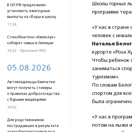
Школы горных лы
В ОП РФ предложили
установить ежегодные
программе тера
выплаты на сборы в школу
11:24
«У нас в стране
человек с инва
Стихобиатлон «Км/вслух»
соберет семьи в Липецке
Наталья Бело
10:32
·
Прислано НКО
курорте «Роза Х
Чтобы ребенок с
05.08.2026
заниматься спо
туризмом».
Автовладельцы Камчатки
По словам Бело
могут получить стикеры
спортом для все
о правилах добрососедства
с бурыми медведями
была ограничен
18:02
«У нас в програ
Для родственников
потом на лыжи и
пострадавших в результате
атаки беспилотников под