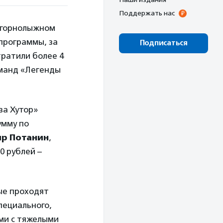
Поддержать нас
а горнолыжном
 программы, за
Подписаться
тратили более 4
оманд «Легенды
за Хутор»
умму по
р Потанин
,
00 рублей
–
ые проходят
пециального,
ьми с тяжелыми