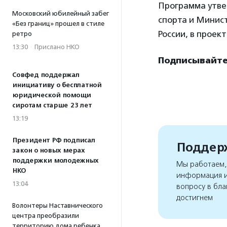
Программа утве
Московский юбилейный забег
спорта и Минист
«Без границ» прошел в стиле
России, в проек
ретро
13:30
·
Прислано НКО
Подписывайтес
Совфед поддержал
инициативу о бесплатной
юридической помощи
сиротам старше 23 лет
13:19
Президент РФ подписал
Поддерж
закон о новых мерах
поддержки молодежных
Мы работаем, 
НКО
информация и
13:04
вопросу в бла
достигнем
Волонтеры Наставнического
центра преобразили
территорию дома ребенка