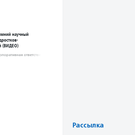
имний научный
дростков-
й (ВИДЕО)
рпоративная ответственность
Рассылка