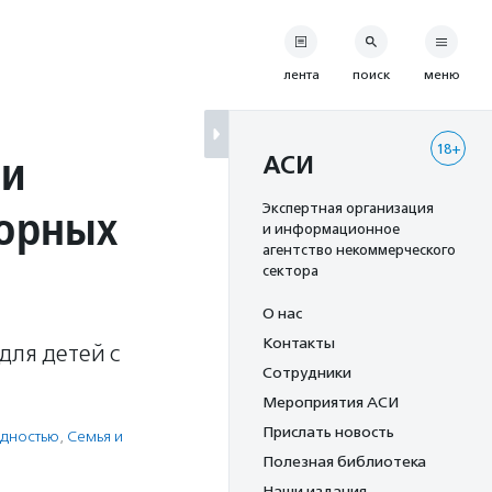
лента
поиск
меню
18+
ми
АСИ
горных
Экспертная организация
и информационное
агентство некоммерческого
сектора
О нас
Контакты
для детей с
Сотрудники
Мероприятия АСИ
Прислать новость
идностью
,
Семья и
Полезная библиотека
Наши издания