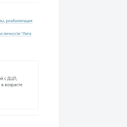
ты
,
реабилитация
 личности "Лига
й с ДЦП,
 в возрасте