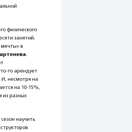
иальной
го физического
есяти занятий.
 мечты» в
Бартенева
.
ют
кто-то арендует
 И, несмотря на
ается на 10-15%,
м из разных
 сезон научить
нструкторов