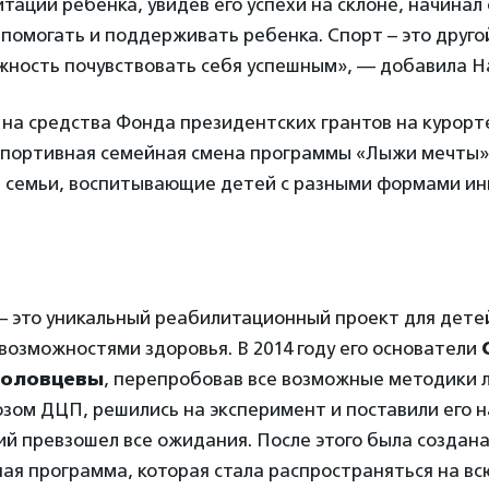
тации ребенка, увидев его успехи на склоне, начинал 
 помогать и поддерживать ребенка. Спорт – это друго
жность почувствовать себя успешным», — добавила Н
 на средства Фонда президентских грантов на курорте
спортивная семейная смена программы «Лыжи мечты»,
е семьи, воспитывающие детей с разными формами ин
 это уникальный реабилитационный проект для детей
озможностями здоровья. В 2014 году его основатели
головцевы
, перепробовав все возможные методики 
озом ДЦП, решились на эксперимент и поставили его н
ий превзошел все ожидания. После этого была создан
я программа, которая стала распространяться на всю