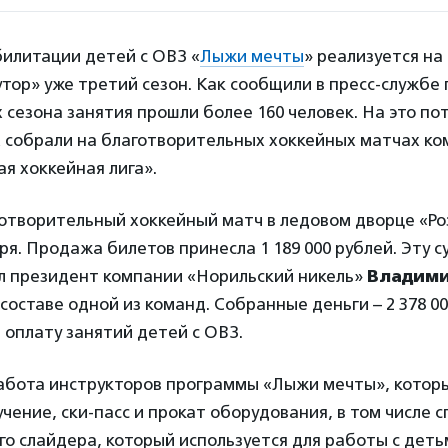
илитации детей с ОВЗ «
Лыжи мечты
» реализуется н
утор» уже третий сезон. Как сообщили в пресс-службе
сезона занятия прошли более 160 человек. На это по
х собрали на благотворительных хоккейных матчах к
ая хоккейная лига».
готворительный хоккейный матч в ледовом дворце «Ро
аря. Продажа билетов принесла 1 189 000 рублей. Эту с
л президент компании «Норильский никель»
Владими
 составе одной из команд. Собранные деньги
–
2 378 0
 оплату занятий детей с ОВЗ
.
абота инструкторов программы «Лыжи мечты», котор
чение, ски-пасс и прокат оборудования, в том числе с
о слайдера, который используется для работы с дет