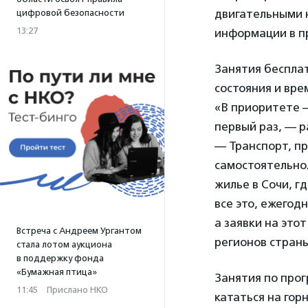
двигательными 
цифровой безопасности
13:27
информации в п
Занятия беспла
состояния и вре
«В приоритете –
первый раз, — р
—
Транспорт, п
самостоятельно.
жилье в Сочи, г
все это, ежегод
а заявки на это
Встреча с Андреем Ургантом
регионов страны
стала лотом аукциона
в поддержку фонда
«Бумажная птица»
Занятия по прог
11:45
·
Прислано НКО
кататься на гор