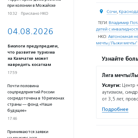
при колонии в Можайске
Сочи
,
Краснода
10:32
·
Прислано НКО
ТЕГИ:
Владимир Пот
детей с инвалиднос
04.08.2026
НКО:
Автономная не
мечты/Лыжи мечты"
Биологи предупредили,
что развитие туризма
Узнайте боль
на Камчатке может
навредить косаткам
17:59
Лига мечты/Л
Услуги:
Центр «
Почти половина
аутизмом, синдр
соцпредприятий России
сосредоточена в 10 регионах
от 3,5 лет, про
страны — фонд «Наше
Подробнее
будущее»
17:46
Принимаются заявки
на конкурс эссе