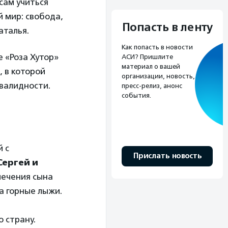
сам учиться
й мир: свобода,
Попасть в ленту
аталья.
Как попасть в новости
 «Роза Хутор»
АСИ? Пришлите
материал о вашей
 в которой
организации, новость,
валидности.
пресс-релиз, анонс
события.
 с
Прислать новость
Сергей и
лечения сына
а горные лыжи.
а
 страну.