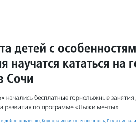
ста детей с особенностя
я научатся кататься на 
в Сочи
р» начались бесплатные горнолыжные занятия 
и развития по программе «Лыжи мечты».
ь и доброволь­чест­во
,
Корпоративная ответственность
,
Люди с инвал