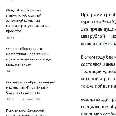
Фонд «Наш Норильск»
Программа реаб
напомнил об осенней
заявочной кампании
курорте «Роза Х
на поддержку социальных
два предыдущих 
проектов
млн рублей — и
16:31
хоккея» и «Ночн
Открыт сбор средств
на фестиваль для женщин
В этом году бла
с онкозаболеваниями «Еще
состоялся 3 янв
краше в танце»
традиции удвои
14:50
который играл в
Организация «Продвижение»
также пойдут на
и компания «Инва-Титан»
будут сотрудничать
«Сюда входит р
13:30
·
Прислано НКО
специальное обу
Пенсионеры Самарской
например особог
области освоят правила