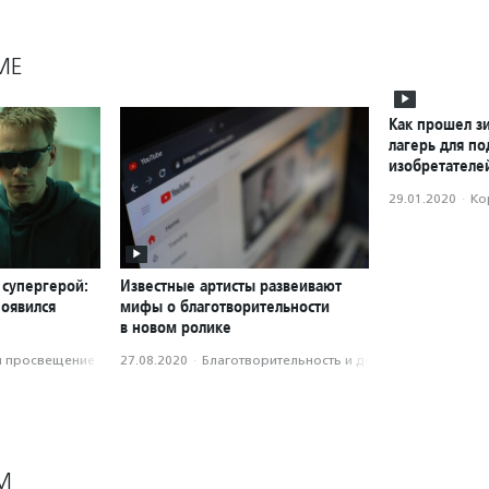
МЕ
Как прошел з
лагерь для по
изобретателе
29.01.2020
·
Ко
 супергерой:
Известные артисты развеивают
появился
мифы о благотворительности
в новом ролике
и просвещение
27.08.2020
·
Благотвори­тель­ность и доброволь­чест­во
М