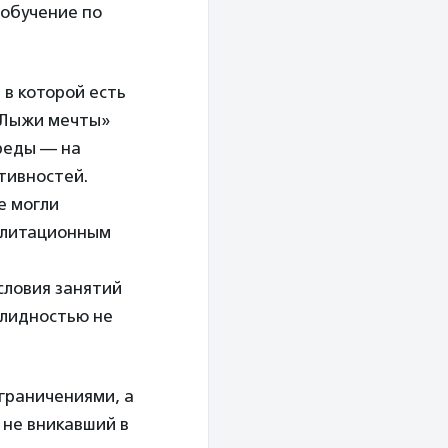
 обучение по
 в которой есть
«Лыжи мечты»
среды — на
ктивностей.
е могли
илитационным
словия занятий
алидностью не
ограничениями, а
 не вникавший в