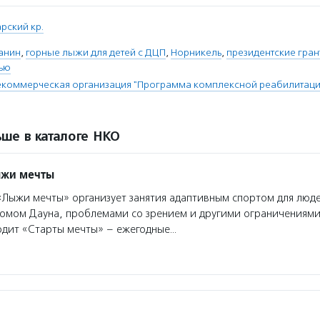
рский кр.
анин
,
горные лыжи для детей с ДЦП
,
Норникель
,
президентские гран
тью
коммерческая организация "Программа комплексной реабилитации
ше в каталоге НКО
ыжи мечты
Лыжи мечты» организует занятия адаптивным спортом для люде
омом Дауна, проблемами со зрением и другими ограничениями
водит «Старты мечты» – ежегодные…