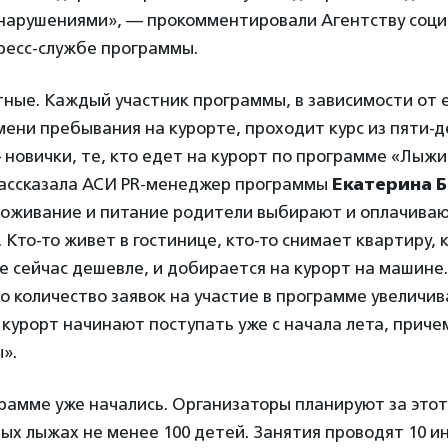
нарушениями», — прокомментировали Агентству соц
ресс-службе программы.
тные.
Каждый участник программы, в зависимости от е
мени пребывания на курорте, проходит курс из пяти-д
 новички, те, кто едет на курорт по программе «Лыжи
ассказала АСИ PR
-менеджер программы
Екатерина 
роживание и питание родители выбирают и оплачива
 Кто-то живет в гостинице, кто-то снимает квартиру, 
де сейчас дешевле, и добирается на курорт на машине.
но количество заявок на участие в программе увеличив
т курорт начинают поступать уже с начала лета, приче
».
рамме уже начались. Организаторы планируют за этот
ных лыжах не менее 100 детей. Занятия проводят 10 и