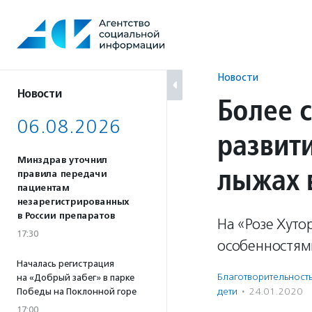
Перейти
к
содержанию
Новости
Новости
Более 
06.08.2026
развити
Минздрав уточнил
лыжах 
правила передачи
пациентам
незарегистрированных
в России препаратов
На «Розе Хуто
17:30
особенностям
Началась регистрация
Благотвори­тель­ност
на «Добрый забег» в парке
дети
·
24.01.2020
Победы на Поклонной горе
17:00