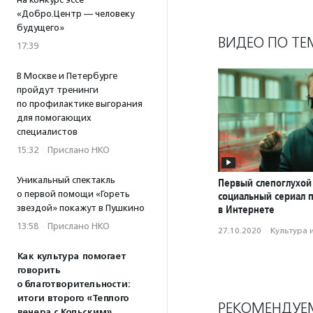
«Добро.Центр — человеку
будущего»
ВИДЕО ПО ТЕ
17:39
В Москве и Петербурге
пройдут тренинги
по профилактике выгорания
для помогающих
специалистов
15:32
·
Прислано НКО
Уникальный спектакль
Первый слепоглухой
о первой помощи «Гореть
социальный сериал 
в Интернете
звездой» покажут в Пушкино
13:58
·
Прислано НКО
27.10.2020
·
Культура 
Как культура помогает
говорить
о благотворительности:
итоги второго «Теплого
РЕКОМЕНДУЕ
вечера с Кольским»