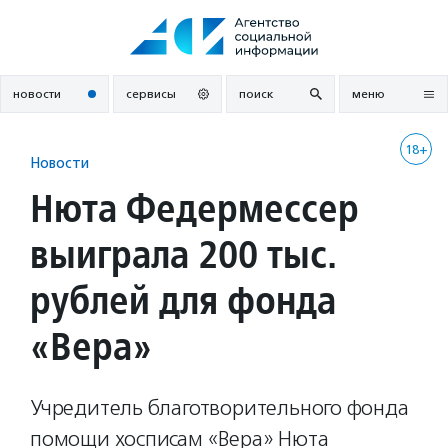
Перейти
к
содержанию
новости
сервисы
поиск
меню
18+
Новости
Нюта Федермессер
выиграла 200 тыс.
рублей для фонда
«Вера»
Учредитель благотворительного фонда
помощи хосписам «Вера» Нюта