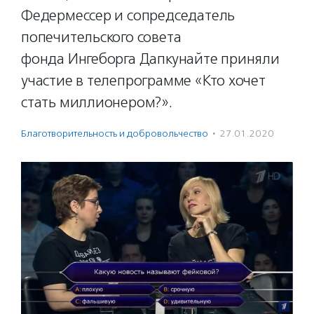
Федермессер и сопредседатель
попечительского совета
фонда Ингеборга Дапкунайте приняли
участие в телепрограмме «Кто хочет
стать миллионером?».
Благотвори­тель­ность и доброволь­чест­во
·
27.01.2020