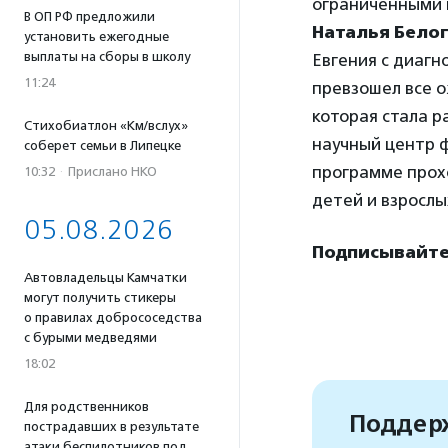
ограниченными в
В ОП РФ предложили
Наталья Бело
установить ежегодные
выплаты на сборы в школу
Евгения с диагн
11:24
превзошел все 
которая стала р
Стихобиатлон «Км/вслух»
научный центр ф
соберет семьи в Липецке
программе прохо
10:32
·
Прислано НКО
детей и взрослы
05.08.2026
Подписывайтес
Автовладельцы Камчатки
могут получить стикеры
о правилах добрососедства
с бурыми медведями
18:02
Для родственников
Поддерж
пострадавших в результате
атаки беспилотников под