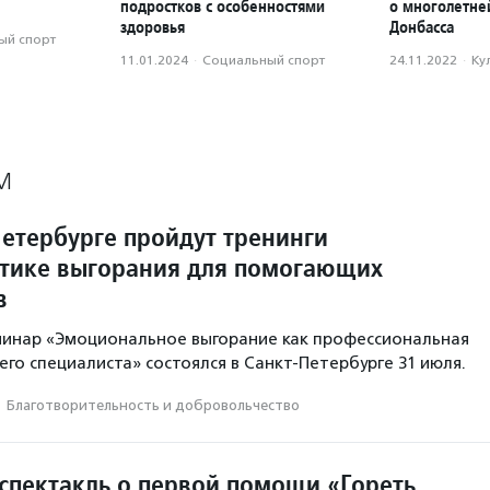
подростков с особенностями
о многолетне
здоровья
Донбасса
ый спорт
11.01.2024
·
Социальный спорт
24.11.2022
·
Ку
М
Петербурге пройдут тренинги
тике выгорания для помогающих
в
минар «Эмоциональное выгорание как профессиональная
го специалиста» состоялся в Санкт-Петербурге 31 июля.
·
Благотвори­тель­ность и доброволь­чест­во
спектакль о первой помощи «Гореть