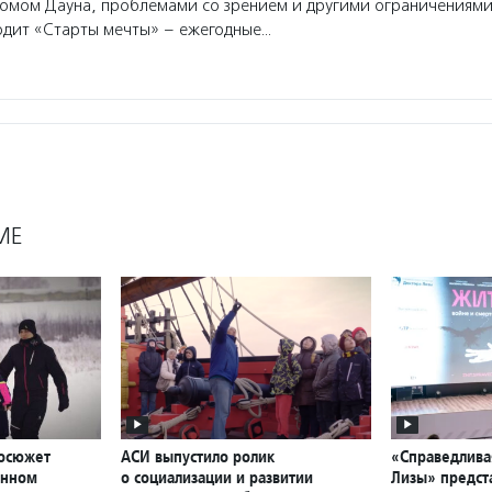
омом Дауна, проблемами со зрением и другими ограничениями
водит «Старты мечты» – ежегодные…
МЕ
еосюжет
АСИ выпустило ролик
«Справедлива
онном
о социализации и развитии
Лизы» предст