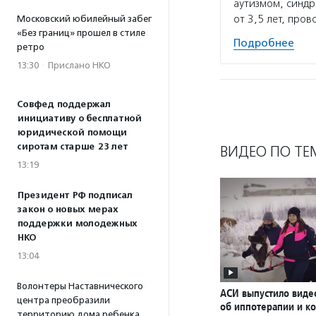
аутизмом, синдр
от 3,5 лет, про
Московский юбилейный забег
«Без границ» прошел в стиле
Подробнее
ретро
13:30
·
Прислано НКО
Совфед поддержал
инициативу о бесплатной
юридической помощи
сиротам старше 23 лет
ВИДЕО ПО ТЕ
13:19
Президент РФ подписал
закон о новых мерах
поддержки молодежных
НКО
13:04
Волонтеры Наставнического
АСИ выпустило вид
центра преобразили
об иппотерапии и к
территорию дома ребенка