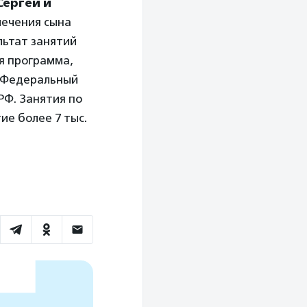
Сергей и
лечения сына
льтат занятий
я программа,
и Федеральный
РФ. Занятия по
ие более 7 тыс.