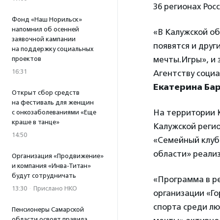
36 регионах Рос
Фонд «Наш Норильск»
напомнил об осенней
«В Калужской об
заявочной кампании
появятся и дру
на поддержку социальных
мечты.Игры», и
проектов
16:31
Агентству соци
Екатерина Ба
Открыт сбор средств
на фестиваль для женщин
На территории 
с онкозаболеваниями «Еще
краше в танце»
Калужской реги
14:50
«Семейный клуб
области» реали
Организация «Продвижение»
и компания «Инва-Титан»
будут сотрудничать
«Программа в р
13:30
·
Прислано НКО
организации «Г
спорта среди л
Пенсионеры Самарской
области освоят правила