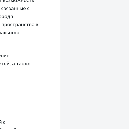
ют возможность
 связанные с
города
 пространства в
нального
ение.
тей, а также
.
 с