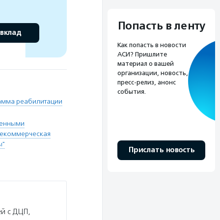
Попасть в ленту
 вклад
Как попасть в новости
АСИ? Пришлите
материал о вашей
организации, новость,
пресс-релиз, анонс
события.
амма реабилитации
ченными
некоммерческая
ы"
Прислать новость
й с ДЦП,