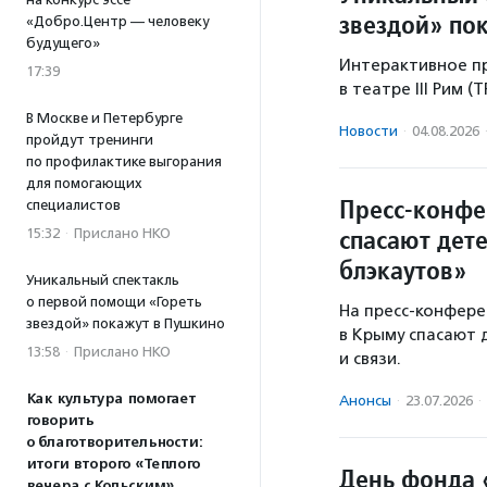
звездой» по
«Добро.Центр — человеку
будущего»
Интерактивное пр
17:39
в театре III Рим (
В Москве и Петербурге
Новости
·
04.08.2026
пройдут тренинги
по профилактике выгорания
для помогающих
Пресс-конфе
специалистов
спасают дет
15:32
·
Прислано НКО
блэкаутов»
Уникальный спектакль
о первой помощи «Гореть
На пресс-конфере
звездой» покажут в Пушкино
в Крыму спасают 
13:58
·
Прислано НКО
и связи.
Как культура помогает
Анонсы
·
23.07.2026
·
говорить
о благотворительности:
итоги второго «Теплого
День фонда 
вечера с Кольским»