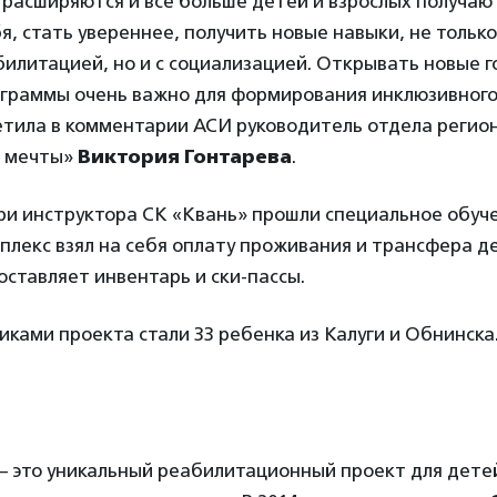
 расширяются и все больше детей и взрослых получа
я, стать увереннее, получить новые навыки, не только
илитацией, но и с социализацией. Открывать новые 
ограммы очень важно для формирования инклюзивного
етила в комментарии АСИ руководитель отдела регио
и мечты»
Виктория Гонтарева
.
ри инструктора СК «Квань» прошли специальное обуч
лекс взял на себя оплату проживания и трансфера де
ставляет инвентарь и ски-пассы.
ками проекта стали 33 ребенка из Калуги и Обнинска
 это уникальный реабилитационный проект для детей