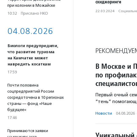
скиджоринге
при колонии в Можайске
22.03.2024
·
Социальн
10:32
·
Прислано НКО
04.08.2026
Биологи предупредили,
РЕКОМЕНДУЕ
что развитие туризма
на Камчатке может
В Москве и 
навредить косаткам
17:59
по профилак
специалисто
Почти половина
соцпредприятий России
Первый очный се
сосредоточена в 10 регионах
“тень“ помогающе
страны — фонд «Наше
будущее»
Новости
·
04.08.2026
17:46
Принимаются заявки
Уникальный 
на конкурс эссе