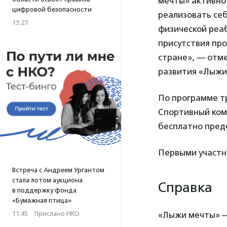
мечты» активно
цифровой безопасности
реализовать себ
13:27
физической реаб
присутствия пр
стране», — отм
развития «Лыж
По программе т
Спортивный комп
бесплатно предо
Первыми участни
Встреча с Андреем Ургантом
стала лотом аукциона
Справка
в поддержку фонда
«Бумажная птица»
«Лыжи мечты» —
11:45
·
Прислано НКО