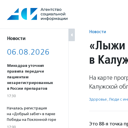
Перейти
к
содержанию
Новости
Новости
«Лыжи 
06.08.2026
в Калу
Минздрав уточнил
правила передачи
На карте про
пациентам
незарегистрированных
Калужской обл
в России препаратов
17:30
Здоровье
,
Люди с и
Началась регистрация
на «Добрый забег» в парке
Победы на Поклонной горе
Это 88-я точка 
17:00