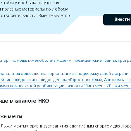
чтобы у вас была актуальная
 полезные материалы по любому
готворительности. Вместе мы этого
Внести
спорт
,
помощь тяжелобольным детям
,
президентские гранты
,
прогр
иональная общественная организация в поддержку детей с ограни
ей -инвалидов и инвалидов детства «Город надежды»
,
Автономная 
амма комплексной реабилитации личности "Лига мечты/Лыжи мечт
ше в каталоге НКО
ыжи мечты
Лыжи мечты» организует занятия адаптивным спортом для люде