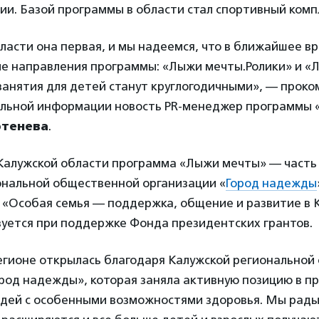
сии. Базой программы в области стал спортивный комп
ласти она первая, и мы надеемся, что в ближайшее в
гие направления программы: «Лыжи мечты.Ролики» и «
 занятия для детей станут круглогодичными», — прок
альной информации новость PR-менеджер программы
ртенева
.
Калужской области программа «Лыжи мечты» — часть
ональной общественной организации «
Город надежды
 «Особая семья — поддержка, общение и развитие в 
зуется при поддержке Фонда президентских грантов.
егионе открылась благодаря Калужской региональной
ород надежды», которая заняла активную позицию в 
юдей с особенными возможностями здоровья. Мы рады