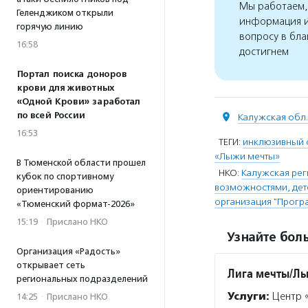
Мы работаем, 
Геленджиком открыли
информация и
горячую линию
вопросу в бла
16:58
достигнем
Портал поиска доноров
крови для животных
«Одной Крови» заработал
по всей России
Калужская обл.
16:53
ТЕГИ:
инклюзивный 
«Лыжи мечты»
В Тюменской области прошел
НКО:
Калужская рег
кубок по спортивному
возможностями, дет
ориентированию
организация "Прогр
«Тюменский формат-2026»
15:19
·
Прислано НКО
Узнайте боль
Организация «Радость»
открывает сеть
Лига мечты/Л
региональных подразделений
Услуги:
Центр «
14:25
·
Прислано НКО