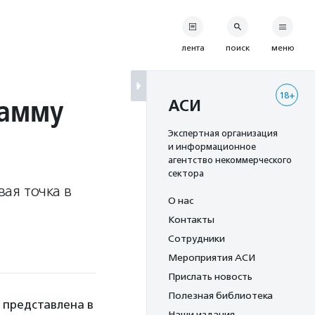
лента
поиск
меню
18+
рамму
АСИ
Экспертная организация
и информационное
агентство некоммерческого
сектора
ая точка в
О нас
Контакты
Сотрудники
Мероприятия АСИ
Прислать новость
Полезная библиотека
 представлена в
Наши издания