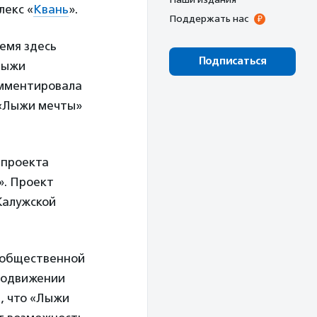
лекс «
Квань
».
Поддержать нас
ремя здесь
Подписаться
Лыжи
омментировала
 «Лыжи мечты»
 проекта
». Проект
Калужской
 общественной
продвижении
, что «Лыжи