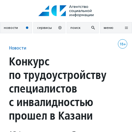
Перейти
к
содержанию
новости
сервисы
поиск
меню
18+
Новости
Конкурс
по трудоустройству
специалистов
с инвалидностью
прошел в Казани