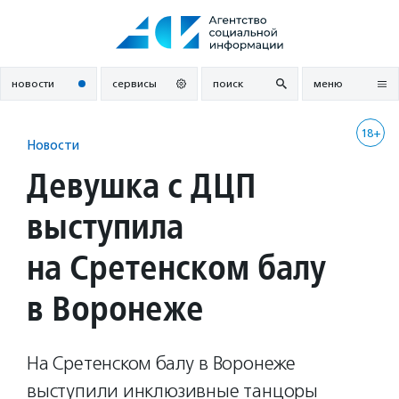
Перейти
к
содержанию
новости
сервисы
поиск
меню
18+
Новости
Девушка с ДЦП
выступила
на Сретенском балу
в Воронеже
На Сретенском балу в Воронеже
выступили инклюзивные танцоры