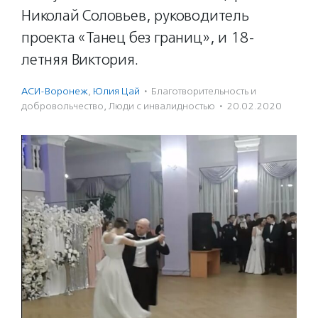
Николай Соловьев, руководитель
проекта «Танец без границ», и 18-
летняя Виктория.
АСИ-Воронеж
,
Юлия Цай
·
Благотвори­тель­ность и
доброволь­чест­во
,
Люди с инвалидностью
·
20.02.2020