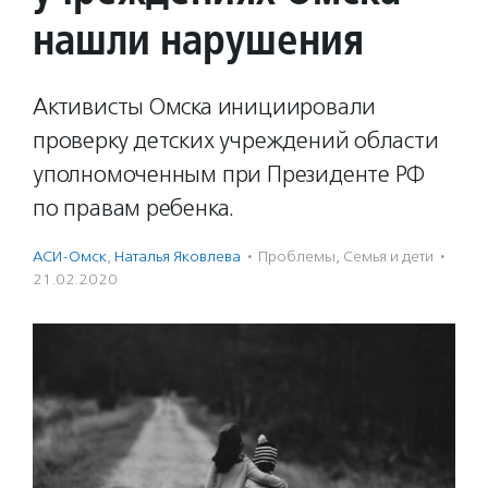
нашли нарушения
Активисты Омска инициировали
проверку детских учреждений области
уполномоченным при Президенте РФ
по правам ребенка.
АСИ-Омск
,
Наталья Яковлева
·
Проблемы
,
Семья и дети
·
21.02.2020