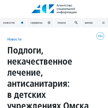
Перейти
к
содержанию
новости
сервисы
поиск
меню
18+
Новости
Подлоги,
некачественное
лечение,
антисанитария:
в детских
учреждениях Омска