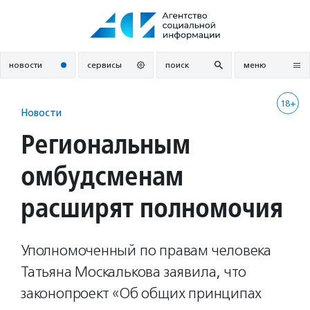
Перейти
к
содержанию
новости
сервисы
поиск
меню
18+
Новости
Региональным
омбудсменам
расширят полномочия
Уполномоченный по правам человека
Татьяна Москалькова заявила, что
законопроект «Об общих принципах