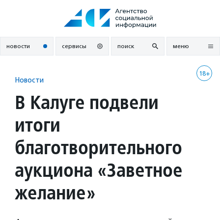
Перейти
к
содержанию
новости
сервисы
поиск
меню
18+
Новости
В Калуге подвели
итоги
благотворительного
аукциона «Заветное
желание»