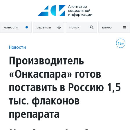
Перейти
к
содержанию
новости
сервисы
поиск
меню
18+
Новости
Производитель
«Онкаспара» готов
поставить в Россию 1,5
тыс. флаконов
препарата