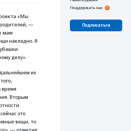
Поддержать нас
проекта «Мы
 родителей, —
Подписаться
х мам
ещи накладно. Я
рубашки.
ому делу».
 дальнейшем их
того,
ы время
ния. Вторым
отности.
сейчас это
ивные вещи, то
од», — отметил