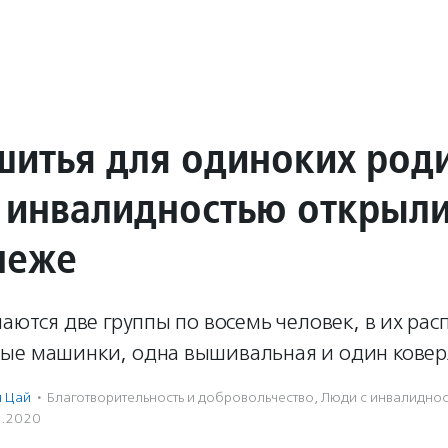
шитья для одиноких род
с инвалидностью открыл
неже
маются две группы по восемь человек, в их ра
ые машинки, одна вышивальная и один ковер
 Цай
·
Благотвори­тель­ность и доброволь­чест­во
,
Люди с инвалидно
3.2020