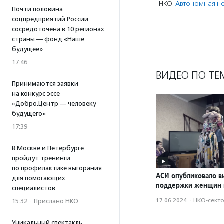
НКО:
Автономная не
Почти половина
соцпредприятий России
сосредоточена в 10 регионах
страны — фонд «Наше
будущее»
17:46
ВИДЕО ПО ТЕ
Принимаются заявки
на конкурс эссе
«Добро.Центр — человеку
будущего»
17:39
В Москве и Петербурге
пройдут тренинги
по профилактике выгорания
АСИ опубликовало в
для помогающих
поддержки женщин 
специалистов
17.06.2024
·
НКО-сект
15:32
·
Прислано НКО
Уникальный спектакль