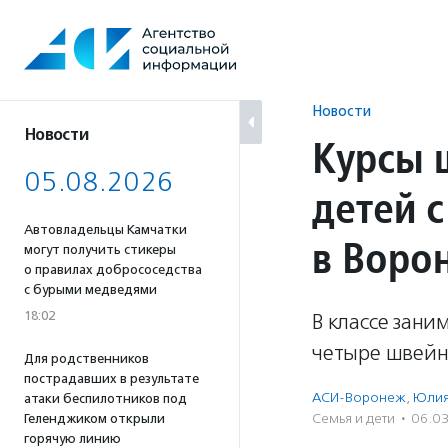
Перейти
к
содержанию
Новости
Новости
Курсы 
05.08.2026
детей 
Автовладельцы Камчатки
в Воро
могут получить стикеры
о правилах добрососедства
с бурыми медведями
18:02
В классе зани
четыре швейн
Для родственников
пострадавших в результате
АСИ-Воронеж
,
Юлия
атаки беспилотников под
Семья и дети
·
06.0
Геленджиком открыли
горячую линию