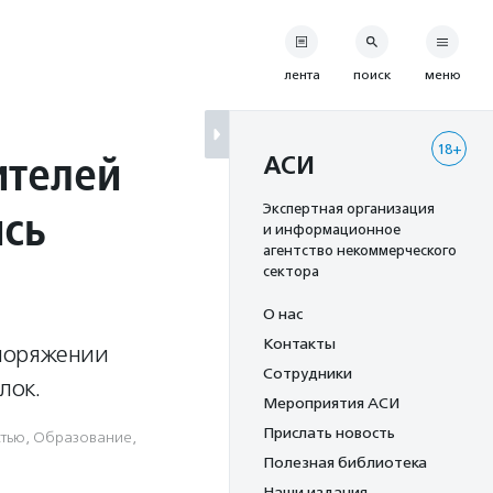
лента
поиск
меню
18+
ителей
АСИ
ись
Экспертная организация
и информационное
агентство некоммерческого
сектора
О нас
Контакты
споряжении
Сотрудники
лок.
Мероприятия АСИ
Прислать новость
стью
,
Образование
,
Полезная библиотека
Наши издания