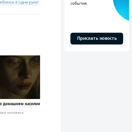
ебенок в одни руки"
события.
Прислать новость
о домашнем насилии
ава человека