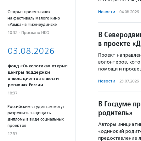
Открыт прием заявок
Новости
·
04.08.2026
на фестиваль малого кино
«Рамка» в Нижнеудинске
В Северодвин
10:32
·
Прислано НКО
в проекте «
03.08.2026
Проект направлен
волонтеров, кото
Фонд «Онкологика» открыл
помощи и просве
центры поддержки
онкопациентов в шести
Новости
·
23.07.2026
регионах России
18:37
В Госдуме п
Российским студентам могут
родитель»
разрешить защищать
дипломы в виде социальных
Авторы инициати
проектов
«одинокий родите
17:57
предоставление л