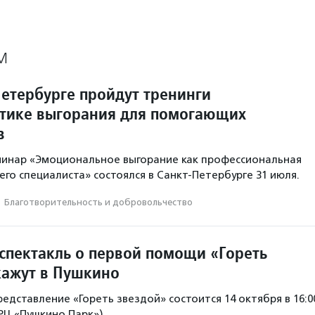
М
Петербурге пройдут тренинги
тике выгорания для помогающих
в
минар «Эмоциональное выгорание как профессиональная
го специалиста» состоялся в Санкт-Петербурге 31 июля.
·
Благотвори­тель­ность и доброволь­чест­во
спектакль о первой помощи «Гореть
кажут в Пушкино
едставление «Гореть звездой» состоится 14 октября в 16:0
ТРЦ «Пушкино Парк»).