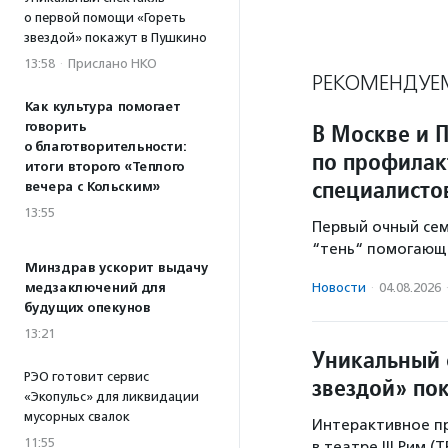
о первой помощи «Гореть
звездой» покажут в Пушкино
13:58
·
Прислано НКО
РЕКОМЕНДУЕ
Как культура помогает
В Москве и 
говорить
о благотворительности:
по профилак
итоги второго «Теплого
специалисто
вечера с Кольским»
13:55
Первый очный се
“тень“ помогающе
Минздрав ускорит выдачу
медзаключений для
Новости
·
04.08.2026
будущих опекунов
13:21
Уникальный 
РЭО готовит сервис
звездой» по
«Экопульс» для ликвидации
мусорных свалок
Интерактивное пр
11:55
в театре III Рим (