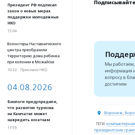
Подписывайте
Президент РФ подписал
закон о новых мерах
поддержки молодежных
НКО
13:04
Волонтеры Наставнического
центра преобразили
Поддерж
территорию дома ребенка
при колонии в Можайске
Мы работаем, 
10:32
·
Прислано НКО
информация и
вопросу в бла
достигнем
04.08.2026
Биологи предупредили,
что развитие туризма
Воронеж
,
Воро
на Камчатке может
навредить косаткам
ТЕГИ:
компьютерная
17:59
президентские гран