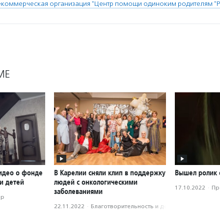
коммерческая организация "Центр помощи одиноким родителям "Р
МЕ
идео о фонде
В Карелии сняли клип в поддержку
Вышел ролик 
и детей
людей с онкологическими
17.10.2022
·
Пр
заболеваниями
ор
22.11.2022
·
Благотвори­тель­ность и доброволь­чест­во