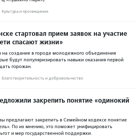
·
Культура и просвещение
ске стартовал прием заявок на участие
Дети спасают жизни»
 на создание в городе молодежного объединения
рые будут популяризировать навыки оказания первой
щать горожан.
·
Благотвори­тель­ность и доброволь­чест­во
редложили закрепить понятие «одинокий
вы предлагают закрепить в Семейном кодексе понятие
ль». По их мнению, это поможет унифицировать
ьгот и мер государственной поддержки.