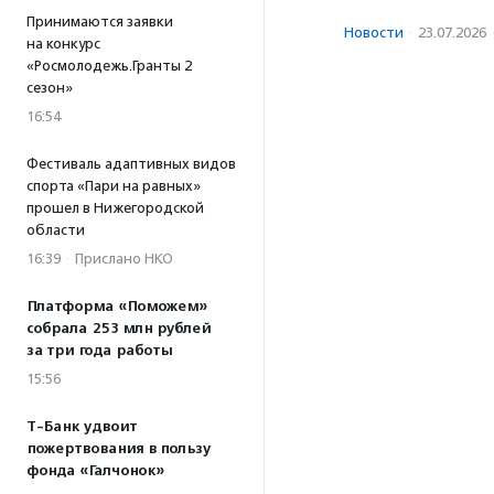
Принимаются заявки
Новости
·
23.07.2026
на конкурс
«Росмолодежь.Гранты 2
сезон»
16:54
Фестиваль адаптивных видов
спорта «Пари на равных»
прошел в Нижегородской
области
16:39
·
Прислано НКО
Платформа «Поможем»
собрала 253 млн рублей
за три года работы
15:56
Т-Банк удвоит
пожертвования в пользу
фонда «Галчонок»