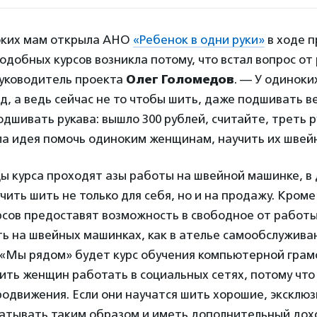
оких мам открыла АНО
«Ребенок в одни руки»
в ходе 
одобных курсов возникла потому, что встал вопрос от
руководитель проекта
Олег Голомедов
. — У одиноки
, а ведь сейчас не то чтобы шить, даже подшивать в
одшивать рукава: вышло 300 рублей, считайте, треть 
ла идея помочь одиноким женщинам, научить их швейн
цы курса проходят азы работы на швейной машинке, в
чить шить не только для себя, но и на продажу. Кроме 
рсов предоставят возможность в свободное от работ
ь на швейных машинках, как в ателье самообслужива
 «Мы рядом» будет курс обучения компьютерной грам
ть женщин работать в социальных сетях, потому что 
одвижения. Если они научатся шить хорошие, эксклюз
батывать таким образом и иметь дополнительный дох