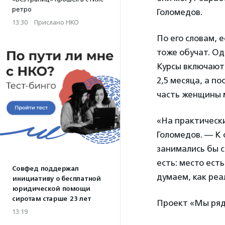
ретро
Голомедов.
13:30
·
Прислано НКО
По его словам, 
тоже обучат. Од
Курсы включают 
2,5 месяца, а п
часть женщины м
«На практическ
Голомедов. — К
занимались бы с
есть: место ест
Совфед поддержал
думаем, как ре
инициативу о бесплатной
юридической помощи
сиротам старше 23 лет
Проект «Мы ряд
13:19