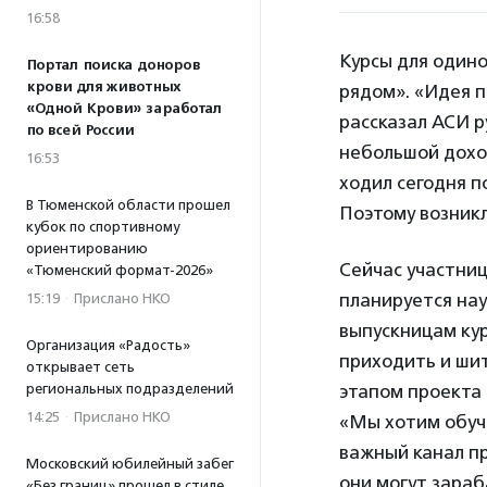
16:58
Курсы для один
Портал поиска доноров
крови для животных
рядом». «Идея п
«Одной Крови» заработал
рассказал АСИ 
по всей России
небольшой доход
16:53
ходил сегодня п
В Тюменской области прошел
Поэтому возник
кубок по спортивному
ориентированию
Сейчас участни
«Тюменский формат-2026»
планируется нау
15:19
·
Прислано НКО
выпускницам ку
Организация «Радость»
приходить и шит
открывает сеть
региональных подразделений
этапом проекта
14:25
·
Прислано НКО
«Мы хотим обучи
важный канал пр
Московский юбилейный забег
они могут зара
«Без границ» прошел в стиле