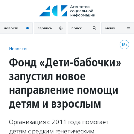
Перейти
к
содержанию
новости
сервисы
поиск
меню
18+
Новости
Фонд «Дети-бабочки»
запустил новое
направление помощи
детям и взрослым
Организация с 2011 года помогает
детям с редким генетическим