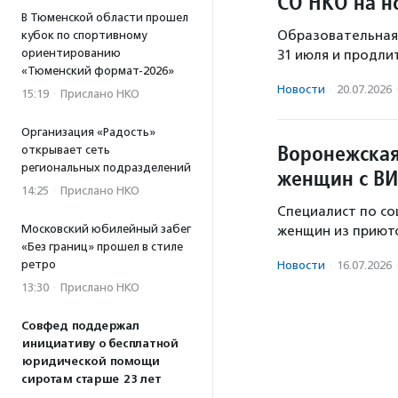
СО НКО на н
В Тюменской области прошел
Образовательная 
кубок по спортивному
ориентированию
31 июля и продли
«Тюменский формат-2026»
Новости
·
20.07.2026
15:19
·
Прислано НКО
Организация «Радость»
Воронежская
открывает сеть
региональных подразделений
женщин с ВИ
14:25
·
Прислано НКО
Специалист по со
Московский юбилейный забег
женщин из приюто
«Без границ» прошел в стиле
ретро
Новости
·
16.07.2026
13:30
·
Прислано НКО
Совфед поддержал
инициативу о бесплатной
юридической помощи
сиротам старше 23 лет