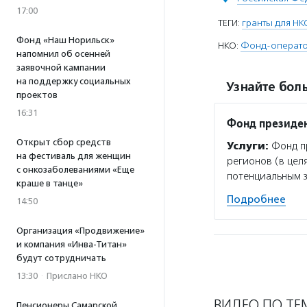
17:00
ТЕГИ:
гранты для НК
Фонд «Наш Норильск»
НКО:
Фонд-оператор
напомнил об осенней
заявочной кампании
на поддержку социальных
Узнайте боль
проектов
16:31
Фонд президен
Открыт сбор средств
Услуги:
Фонд пр
на фестиваль для женщин
регионов (в цел
с онкозаболеваниями «Еще
потенциальным 
краше в танце»
Подробнее
14:50
Организация «Продвижение»
и компания «Инва-Титан»
будут сотрудничать
13:30
·
Прислано НКО
ВИДЕО ПО ТЕ
Пенсионеры Самарской