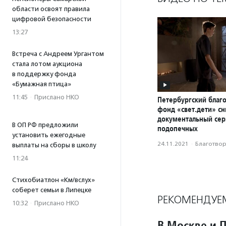
области освоят правила
цифровой безопасности
13:27
Встреча с Андреем Ургантом
стала лотом аукциона
в поддержку фонда
«Бумажная птица»
11:45
·
Прислано НКО
Петербургский благ
фонд «свет.дети» с
документальный сер
В ОП РФ предложили
подопечных
установить ежегодные
24.11.2021
·
Благотвори
выплаты на сборы в школу
11:24
Стихобиатлон «Км/вслух»
соберет семьи в Липецке
РЕКОМЕНДУЕ
10:32
·
Прислано НКО
В Москве и 