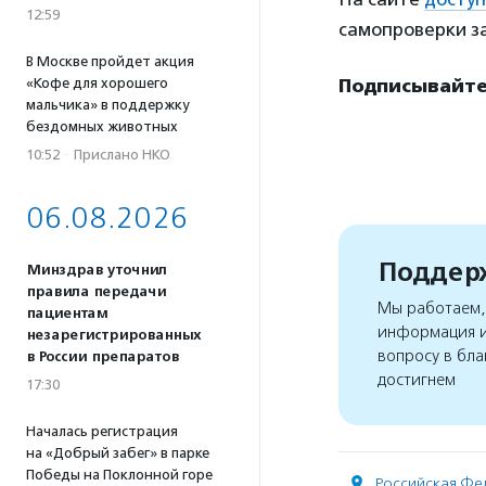
12:59
самопроверки за
В Москве пройдет акция
Подписывайте
«Кофе для хорошего
мальчика» в поддержку
бездомных животных
10:52
·
Прислано НКО
06.08.2026
Поддерж
Минздрав уточнил
правила передачи
Мы работаем, 
пациентам
информация и
незарегистрированных
вопросу в бла
в России препаратов
достигнем
17:30
Началась регистрация
на «Добрый забег» в парке
Победы на Поклонной горе
Российская Фе