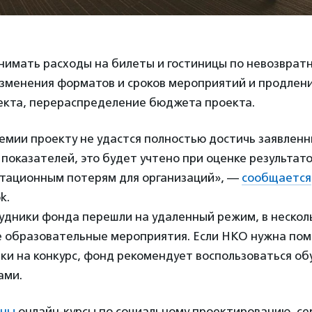
нимать расходы на билеты и гостиницы по невозврат
изменения форматов и сроков мероприятий и продлен
екта, перераспределение бюджета проекта.
демии проекту не удастся полностью достичь заявлен
показателей, это будет учтено при оценке результато
утационным потерям для организаций», —
сообщается
k.
удники фонда перешли на удаленный режим, в нескол
 образовательные мероприятия. Если НКО нужна по
вки на конкурс, фонд рекомендует воспользоваться о
ами.
пны
онлайн-курсы по социальному проектированию, се