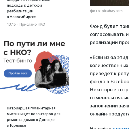
подходы к детской
фото: pixabay.com
реабилитации
в Новосибирске
13:15
·
Прислано НКО
Фонд будет при
согласовывать 
реализации про
«Если из-за эпи
количественных 
приведет к реп
фонда в Faceboo
Некоторые сотр
отменены очные
заполнении зая
Патриаршая гуманитарная
онлайн-продукт
миссия ищет волонтеров для
ремонта домов в Донецке
и Горловке
На сайте
досту