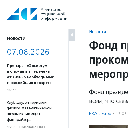
Перейти
к
содержанию
Новости
Новости
Фонд п
07.08.2026
проком
Препарат «Энхерту»
меропр
включили в перечень
жизненно необходимых
и важнейших лекарств
16:27
Фонд президе
всем, что св
Клуб друзей пермской
физико-математической
НКО-сектор
·
17.03
школы № 146 ищет
фандрайзера
15:35
·
Прислано НКО