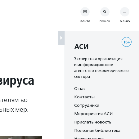
лента
поиск
меню
18+
АСИ
Экспертная организация
и информационное
агентство некоммерческого
вируса
сектора
О нас
Контакты
ателям во
Сотрудники
льных мер.
Мероприятия АСИ
Прислать новость
Полезная библиотека
Наши издания