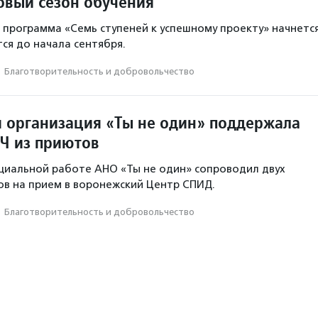
овый сезон обучения
программа «Семь ступеней к успешному проекту» начнетс
тся до начала сентября.
·
Благотвори­тель­ность и доброволь­чест­во
 организация «Ты не один» поддержала
Ч из приютов
циальной работе АНО «Ты не один» сопроводил двух
в на прием в воронежский Центр СПИД.
·
Благотвори­тель­ность и доброволь­чест­во