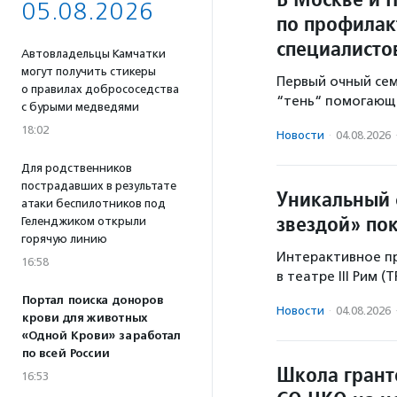
05.08.2026
по профилак
специалисто
Автовладельцы Камчатки
могут получить стикеры
Первый очный се
о правилах добрососедства
“тень“ помогающе
с бурыми медведями
18:02
Новости
·
04.08.2026
Для родственников
пострадавших в результате
Уникальный 
атаки беспилотников под
звездой» по
Геленджиком открыли
горячую линию
Интерактивное пр
16:58
в театре III Рим (
Портал поиска доноров
Новости
·
04.08.2026
крови для животных
«Одной Крови» заработал
по всей России
Школа грант
16:53