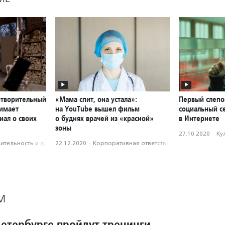
отворительный
«Мама спит, она устала»:
Первый слепо
нимает
на YouTube вышел фильм
социальный с
иал о своих
о буднях врачей из «красной»
в Интернете
зоны
27.10.2020
·
Ку
­тель­ность и доброволь­чест­во
22.12.2020
·
Корпоративная ответственность
М
Петербурге пройдут тренинги