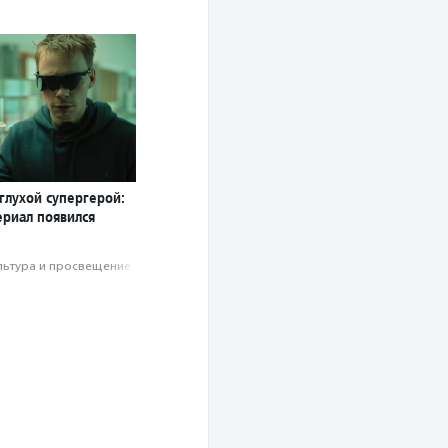
глухой супергерой:
ериал появился
льтура и просвещение