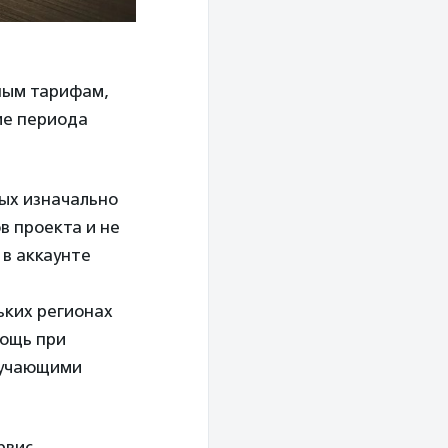
ным тарифам,
ие периода
ных изначально
в проекта и не
в аккаунте
ьких регионах
мощь при
бучающими
рвис