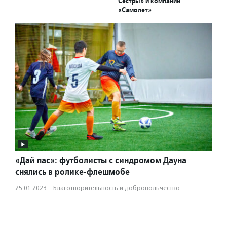
Сестры» и компании
«Самолет»
«Дай пас»: футболисты с синдромом Дауна
снялись в ролике-флешмобе
25.01.2023
·
Благотвори­тель­ность и доброволь­чест­во