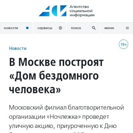
Перейти
к
содержанию
новости
сервисы
поиск
меню
18+
Новости
В Москве построят
«Дом бездомного
человека»
Московский филиал благотворительной
организации «Ночлежка» проведет
уличную акцию, приуроченную к Дню