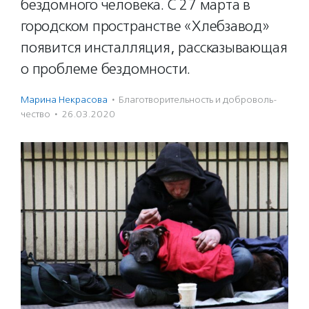
бездомного человека. С 27 марта в
городском пространстве «Хлебзавод»
появится инсталляция, рассказывающая
о проблеме бездомности.
Марина Некрасова
·
Благотвори­тель­ность и доброволь­
чест­во
·
26.03.2020