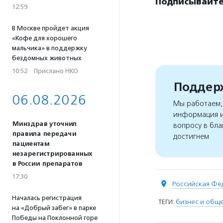
Подписывайте
12:59
В Москве пройдет акция
«Кофе для хорошего
мальчика» в поддержку
бездомных животных
10:52
·
Прислано НКО
Поддерж
06.08.2026
Мы работаем, 
информация и
Минздрав уточнил
вопросу в бла
правила передачи
достигнем
пациентам
незарегистрированных
в России препаратов
17:30
Российская Фе
Началась регистрация
ТЕГИ:
бизнес и общ
на «Добрый забег» в парке
Победы на Поклонной горе