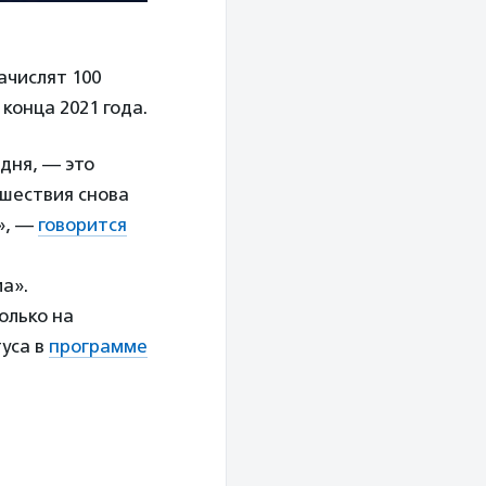
ачислят 100
 конца 2021 года.
дня, — это
ешествия снова
», —
говорится
а».
олько на
туса в
программе