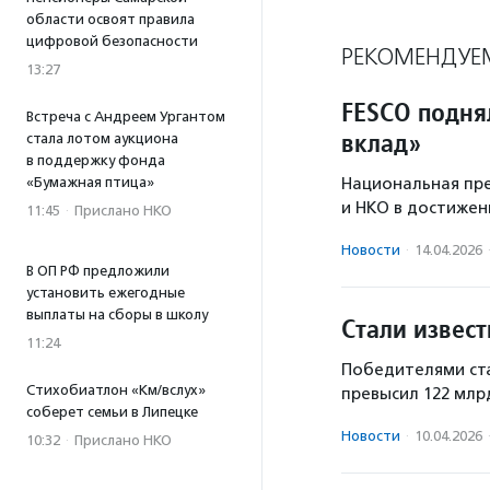
области освоят правила
цифровой безопасности
РЕКОМЕНДУЕ
13:27
FESCO подня
Встреча с Андреем Ургантом
вклад»
стала лотом аукциона
в поддержку фонда
Национальная пре
«Бумажная птица»
и НКО в достижен
11:45
·
Прислано НКО
Новости
·
14.04.2026
В ОП РФ предложили
установить ежегодные
выплаты на сборы в школу
Стали извес
11:24
Победителями ста
Стихобиатлон «Км/вслух»
превысил 122 млр
соберет семьи в Липецке
Новости
·
10.04.2026
10:32
·
Прислано НКО