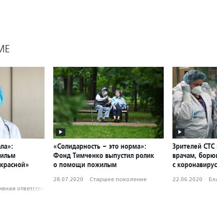
МЕ
ла»:
«Солидарность – это норма»:
Зрителей СТС
фильм
Фонд Тимченко выпустил ролик
врачам, бор
«красной»
о помощи пожилым
с коронавиру
28.07.2020
·
Старшее поколение
22.06.2020
·
Бл
вная ответственность