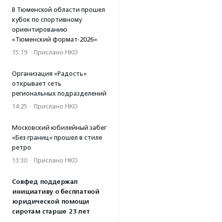
В Тюменской области прошел
кубок по спортивному
ориентированию
«Тюменский формат-2026»
15:19
·
Прислано НКО
Организация «Радость»
открывает сеть
региональных подразделений
14:25
·
Прислано НКО
Московский юбилейный забег
«Без границ» прошел в стиле
ретро
13:30
·
Прислано НКО
Совфед поддержал
инициативу о бесплатной
юридической помощи
сиротам старше 23 лет