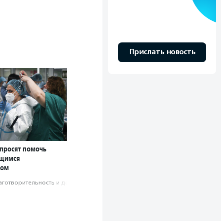
Прислать новость
 просят помочь
ющимся
сом
аготвори­тель­ность и доброволь­чест­во