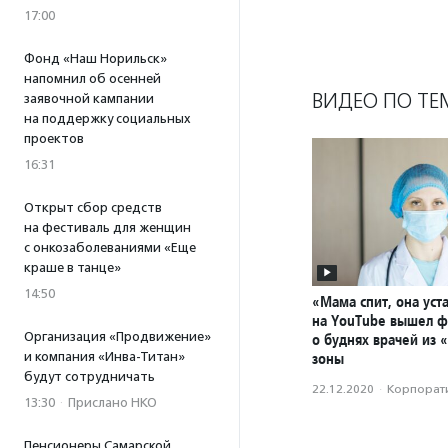
17:00
Фонд «Наш Норильск»
напомнил об осенней
ВИДЕО ПО ТЕ
заявочной кампании
на поддержку социальных
проектов
16:31
Открыт сбор средств
на фестиваль для женщин
с онкозаболеваниями «Еще
краше в танце»
14:50
«Мама спит, она уста
на YouTube вышел 
Организация «Продвижение»
о буднях врачей из 
зоны
и компания «Инва-Титан»
будут сотрудничать
22.12.2020
·
Корпорати
13:30
·
Прислано НКО
Пенсионеры Самарской