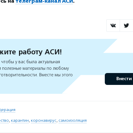
сь на
телеграм-канал АСИ
.
ите работу АСИ!
чтобы у вас была актуальная
 полезные материалы по любому
готворительности. Вместе мы этого
Внести
дерация
ество
,
карантин
,
коронавирус
,
самоизоляция