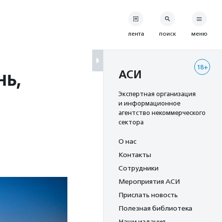
лента
поиск
меню
18+
нь,
АСИ
Экспертная организация
и информационное
агентство некоммерческого
сектора
О нас
Контакты
Сотрудники
Мероприятия АСИ
Прислать новость
Полезная библиотека
Наши издания