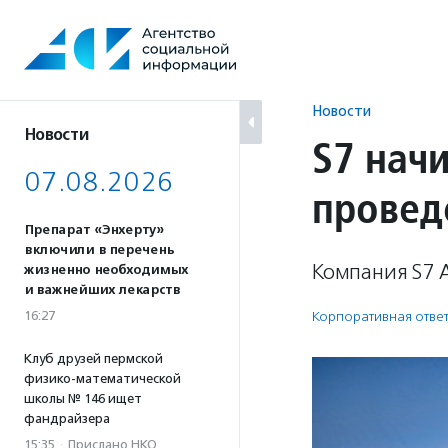
Перейти
к
содержанию
Новости
Новости
S7 нач
07.08.2026
провед
Препарат «Энхерту»
включили в перечень
Компания S7 A
жизненно необходимых
и важнейших лекарств
16:27
Корпоративная ответ
Клуб друзей пермской
физико-математической
школы № 146 ищет
фандрайзера
15:35
·
Прислано НКО