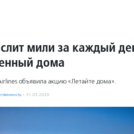
ислит мили за каждый де
енный дома
irlines объявила акцию «Летайте дома».
ственность
·
31.03.2020