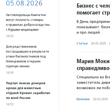
05.08.2026
Бизнес с чел
помогает ст
Автовладельцы Камчатки
могут получить стикеры
В День предприни
о правилах добрососедства
показывают: бизн
с бурыми медведями
и про людей.
18:02
Статьи
·
26.05.2025
·
Для родственников
пострадавших в результате
атаки беспилотников под
Мария Мокин
Геленджиком открыли
справедливо
горячую линию
16:58
Специально ко В
заместитель дир
Портал поиска доноров
возможно ли побо
крови для животных
«Одной Крови» заработал
по всей России
Колонки
·
20.02.2025
·
16:53