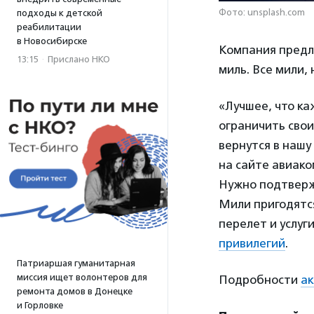
Фото: unsplash.com
подходы к детской
реабилитации
в Новосибирске
Компания предла
13:15
·
Прислано НКО
миль. Все мили, 
«Лучшее, что ка
ограничить свои
вернутся в нашу
на сайте авиако
Нужно подтверж
Мили пригодятся
перелет и услуги
привилегий
.
Патриаршая гуманитарная
миссия ищет волонтеров для
Подробности
а
ремонта домов в Донецке
и Горловке