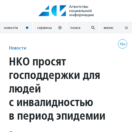
Перейти
к
содержанию
новости
сервисы
поиск
меню
18+
Новости
НКО просят
господдержки для
людей
с инвалидностью
в период эпидемии