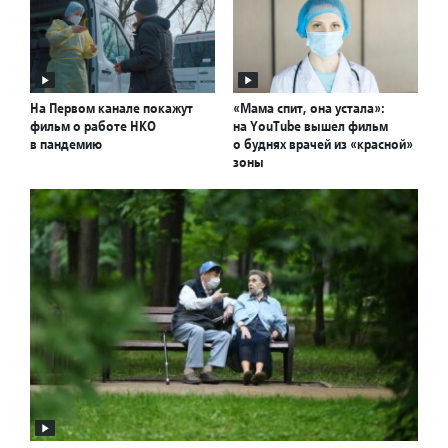
На Первом канале покажут
«Мама спит, она устала»:
фильм о работе НКО
на YouTube вышел фильм
в пандемию
о буднях врачей из «красной»
зоны