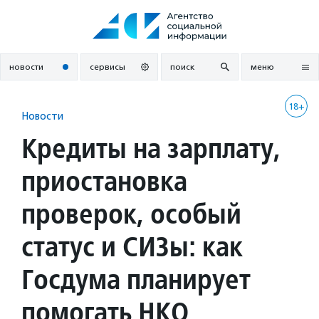
Перейти
к
содержанию
новости
сервисы
поиск
меню
18+
Новости
Кредиты на зарплату,
приостановка
проверок, особый
статус и СИЗы: как
Госдума планирует
помогать НКО