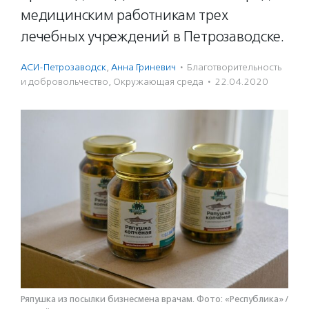
медицинским работникам трех
лечебных учреждений в Петрозаводске.
АСИ-Петрозаводск
,
Анна Гриневич
·
Благотвори­тель­ность
и доброволь­чест­во
,
Окружающая среда
·
22.04.2020
Ряпушка из посылки бизнесмена врачам. Фото: «Республика» /