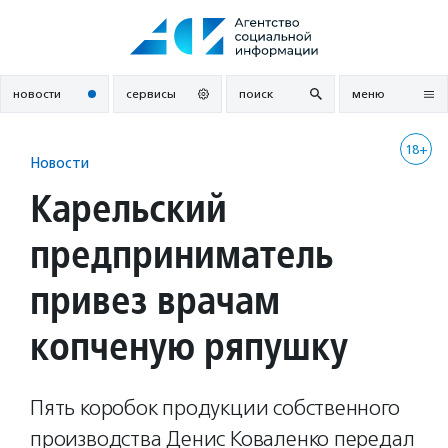
Перейти
к
содержанию
новости
сервисы
поиск
меню
18+
Новости
Карельский
предприниматель
привез врачам
копченую ряпушку
Пять коробок продукции собственного
производства Денис Коваленко передал