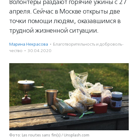
Волонтеры раздают горячие ужины с 27
апреля. Сейчас в Москве открыты две
точки помощи людям, оказавшимся в
трудной жизненной ситуации.
Марина Некрасова
·
Благотвори­тель­ность и доброволь­
чест­во
·
30.04.2020
Фото: Les routes sans fin(s) / Unsplash.com