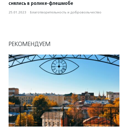
снялись в ролике-флешмобе
25.01.2023
·
Благотвори­тель­ность и доброволь­чест­во
РЕКОМЕНДУЕМ