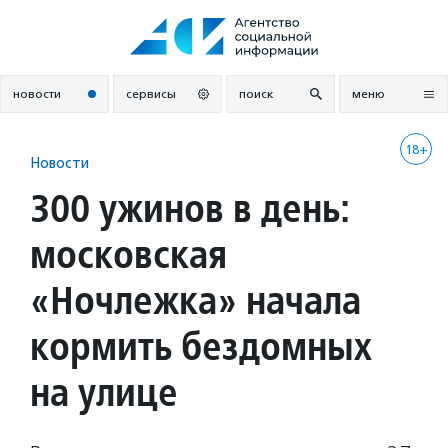
Перейти
к
содержанию
новости
сервисы
поиск
меню
18+
Новости
300 ужинов в день:
московская
«Ночлежка» начала
кормить бездомных
на улице