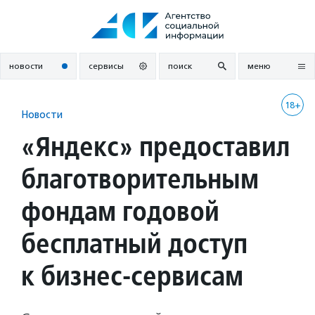
Перейти
к
содержанию
новости
сервисы
поиск
меню
18+
Новости
«Яндекс» предоставил
благотворительным
фондам годовой
бесплатный доступ
к бизнес-сервисам