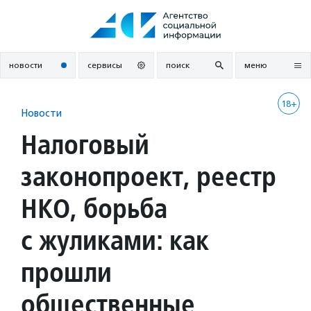
Перейти
к
содержанию
новости
сервисы
поиск
меню
18+
Новости
Налоговый
законопроект, реестр
НКО, борьба
с жуликами: как
прошли
общественные