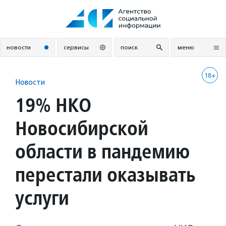
Перейти
к
содержанию
новости
сервисы
поиск
меню
18+
Новости
19% НКО
Новосибирской
области в пандемию
перестали оказывать
услуги