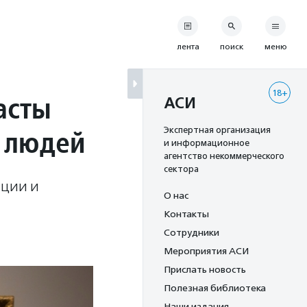
лента
поиск
меню
18+
асты
АСИ
х людей
Экспертная организация
и информационное
агентство некоммерческого
сектора
иции и
О нас
Контакты
Сотрудники
Мероприятия АСИ
Прислать новость
Полезная библиотека
Наши издания