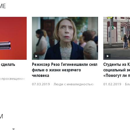
МЕ
 сделать
Режиссер Резо Гигинеишвили снял
Студенты из 
фильм о жизни незрячего
социальный э
человека
«Помогут ли 
и просвещение
07.03.2019
·
Люди с инвалидностью
01.02.2019
·
Бл
М