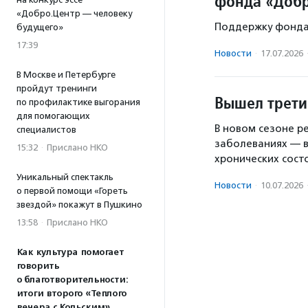
фонда «Добр
«Добро.Центр — человеку
Поддержку фонда 
будущего»
17:39
Новости
·
17.07.2026
В Москве и Петербурге
пройдут тренинги
Вышел третий
по профилактике выгорания
для помогающих
В новом сезоне р
специалистов
заболеваниях — в
15:32
·
Прислано НКО
хронических сост
Уникальный спектакль
Новости
·
10.07.2026
о первой помощи «Гореть
звездой» покажут в Пушкино
13:58
·
Прислано НКО
Как культура помогает
говорить
о благотворительности:
итоги второго «Теплого
вечера с Кольским»