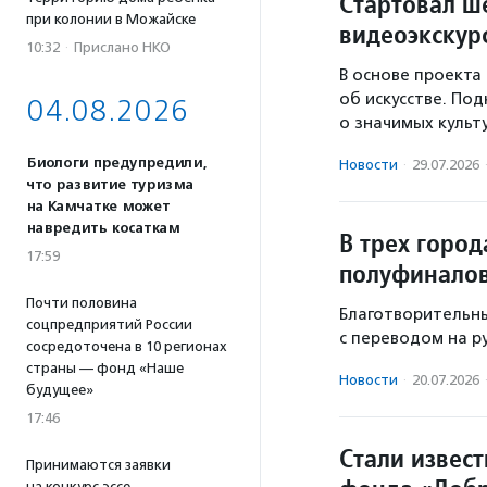
Стартовал ш
при колонии в Можайске
видеоэкскур
10:32
·
Прислано НКО
В основе проекта
об искусстве. По
04.08.2026
о значимых культ
Биологи предупредили,
Новости
·
29.07.2026
что развитие туризма
на Камчатке может
навредить косаткам
В трех горо
17:59
полуфиналов
Почти половина
Благотворительн
соцпредприятий России
с переводом на р
сосредоточена в 10 регионах
страны — фонд «Наше
Новости
·
20.07.2026
будущее»
17:46
Стали извес
Принимаются заявки
на конкурс эссе