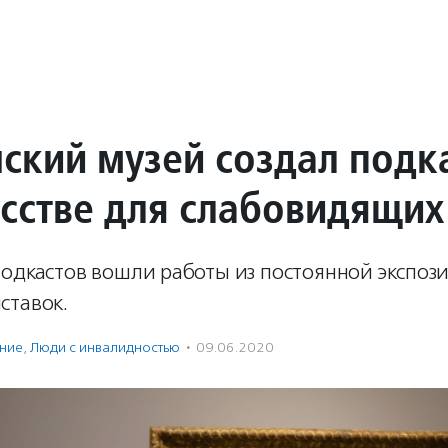
ский музей создал подк
усстве для слабовидящи
подкастов вошли работы из постоянной экспоз
ставок.
ение
,
Люди с инвалидностью
·
09.06.2020