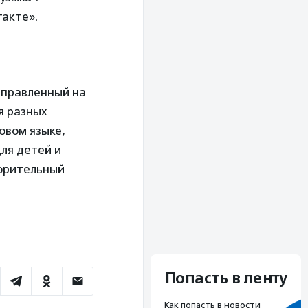
такте».
аправленный на
я разных
овом языке,
ля детей и
ворительный
Попасть в ленту
Как попасть в новости