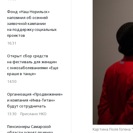
Фонд «Наш Норильск»
напомнил об осенней
заявочной кампании
на поддержку социальных
проектов
16:31
Открыт сбор средств
на фестиваль для женщин
с онкозаболеваниями «Еще
краше в танце»
14:50
Организация «Продвижение»
и компания «Инва-Титан»
будут сотрудничать
13:30
·
Прислано НКО
Пенсионеры Самарской
Картина Поля Гогена 
области освоят правила