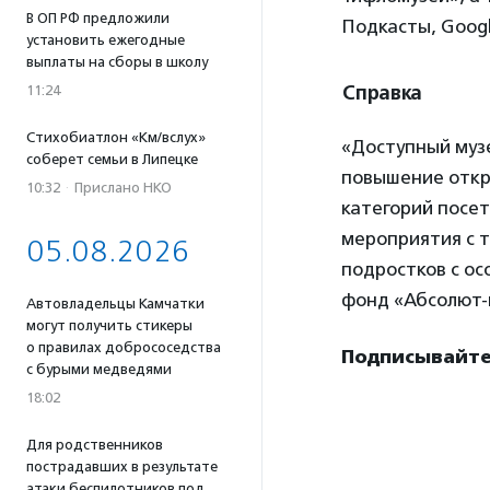
В ОП РФ предложили
Подкасты, Google
установить ежегодные
выплаты на сборы в школу
Справка
11:24
Стихобиатлон «Км/вслух»
«Доступный муз
соберет семьи в Липецке
повышение откр
10:32
·
Прислано НКО
категорий посет
мероприятия с 
05.08.2026
подростков с о
фонд «Абсолют-
Автовладельцы Камчатки
могут получить стикеры
о правилах добрососедства
Подписывайте
с бурыми медведями
18:02
Для родственников
пострадавших в результате
атаки беспилотников под