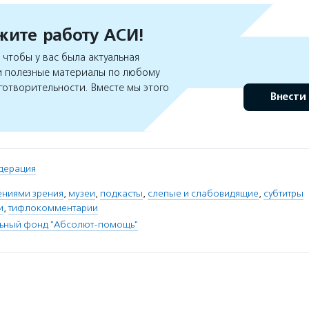
ите работу АСИ!
чтобы у вас была актуальная
 полезные материалы по любому
готворительности. Вместе мы этого
Внести
дерация
ениями зрения
,
музеи
,
подкасты
,
слепые и слабовидящие
,
субтитры
и
,
тифлокомментарии
льный фонд "Абсолют-помощь"