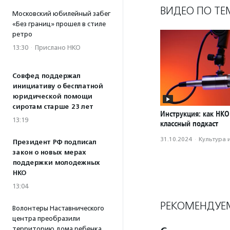
ВИДЕО ПО ТЕ
Московский юбилейный забег
«Без границ» прошел в стиле
ретро
13:30
·
Прислано НКО
Совфед поддержал
инициативу о бесплатной
юридической помощи
сиротам старше 23 лет
Инструкция: как НКО
13:19
классный подкаст
31.10.2024
·
Культура 
Президент РФ подписал
закон о новых мерах
поддержки молодежных
НКО
13:04
РЕКОМЕНДУЕ
Волонтеры Наставнического
центра преобразили
территорию дома ребенка