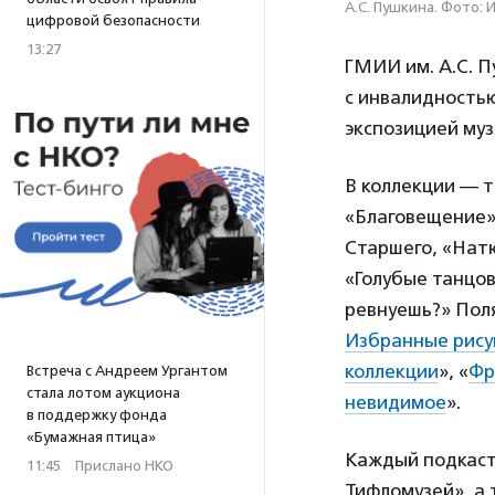
А.С. Пушкина. Фото: 
цифровой безопасности
13:27
ГМИИ им. А.С. 
с инвалидностью
экспозицией муз
В коллекции — 
«Благовещение»
Старшего, «Нат
«Голубые танцо
ревнуешь?» Поля
Избранные рису
коллекции
», «
Фр
Встреча с Андреем Ургантом
стала лотом аукциона
невидимое
».
в поддержку фонда
«Бумажная птица»
Каждый подкаст 
11:45
·
Прислано НКО
Тифломузей», а 