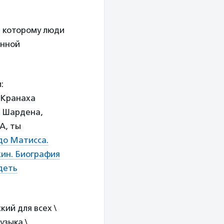
я которому люди
янной
:
 Кранаха
а Шардена,
А, ты
до Матисса.
ин. Биография
деть
ий для всех \
узыка \