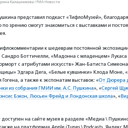
Ирина Калашникова / РИА Новости
Пушкина представил подкаст «ТифлоМузей», благодар
 по зрению смогут знакомиться с выставками и посто
ея.
тифлокомментарии к шедеврам постоянной экспозиции
 Сандро Боттичелли, «Мадонна с младенцем» Лукаса
юрморт с атрибутами искусств» Жан-Батиста Симеон
вщицы» Эдгара Дега, «Белые кувшинки» Клода Моне, «
 Гогена, а также к экспонатам выставок: «
От Дюрера 
нки из собрания ГМИИ им. А.С. Пушкина
», «
Сергей Щук
энсис Бэкон, Люсьен Фрейд и Лондонская школа
», «
Ви
доступен на сайте музея в разделе «Медиа \ Пушкинск
также на платформах Apple iTunes \ Podcasts, Яндекс.М