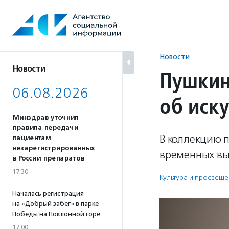
Перейти
к
содержанию
Новости
Новости
Пушкин
06.08.2026
об иск
Минздрав уточнил
правила передачи
В коллекцию 
пациентам
незарегистрированных
временных вы
в России препаратов
17:30
Культура и просвещ
Началась регистрация
на «Добрый забег» в парке
Победы на Поклонной горе
17:00