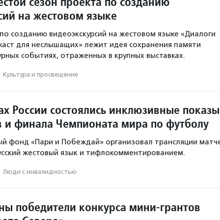
естой сезон проекта по созданию
сий на жестовом языке
 по созданию видеоэкскурсий на жестовом языке «Диалоги
дкаст для неслышащих» лежит идея сохранения памяти
урных событиях, отраженных в крупных выставках.
·
Культура и просвещение
дах России состоялись инклюзивные показы
 и финала Чемпионата мира по футболу
ый фонд «Пари и Побеждай» организовал трансляции матч
усский жестовый язык и тифлокомментированием.
·
Люди с инвалидностью
тны победители конкурса мини-грантов