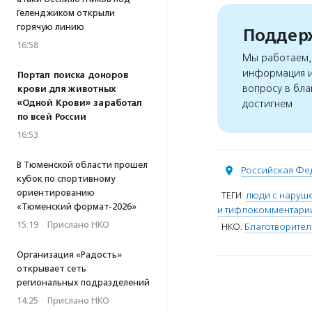
Геленджиком открыли
горячую линию
Поддерж
16:58
Мы работаем, 
информация и
Портал поиска доноров
вопросу в бла
крови для животных
«Одной Крови» заработал
достигнем
по всей России
16:53
В Тюменской области прошел
Российская Фе
кубок по спортивному
ориентированию
ТЕГИ:
люди с наруш
«Тюменский формат-2026»
и тифлокомментари
15:19
·
Прислано НКО
НКО:
Благотворите
Организация «Радость»
открывает сеть
региональных подразделений
14:25
·
Прислано НКО