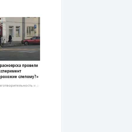
Красноярска провели
ксперимент
прохожие слепому?»
аготвори­тель­ность и доброволь­чест­во