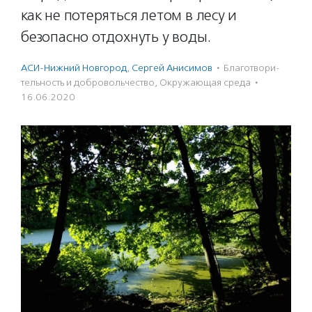
как не потеряться летом в лесу и
безопасно отдохнуть у воды.
АСИ-Нижний Новгород
,
Сергей Анисимов
·
Благотвори­
тель­ность и доброволь­чест­во
,
Окружающая среда
·
16.06.2020