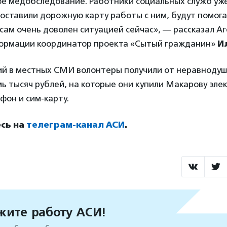
е медобследование. Работники социальных служб уже
 составили дорожную карту работы с ним, будут помога
сам очень доволен ситуацией сейчас», — рассказал А
ормации координатор проекта «Сытый гражданин»
И
ий в местных СМИ волонтеры получили от неравноду
ь тысяч рублей, на которые они купили Макарову эле
он и сим-карту.
сь на
телеграм-канал АСИ
.
ите работу АСИ!