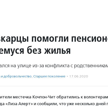
карцы помогли пенсион
емуся без жилья
лся на улице из-за конфликта с родственника
ь и доброволь­чест­во
,
Старшее поколение
·
17.06.2020
ители местечка Кочпон-Чит обратились к волонтерам
да «Лиза Алерт» и сообщили, что уже несколько дней 