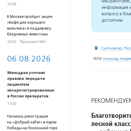
Мы работаем, 
12:59
информация и
вопросу в бла
В Москве пройдет акция
достигнем
«Кофе для хорошего
мальчика» в поддержку
бездомных животных
10:52
·
Прислано НКО
Сыктывкар
,
Рес
06.08.2026
ТЕГИ:
помощь людям
Минздрав уточнил
правила передачи
пациентам
незарегистрированных
в России препаратов
РЕКОМЕНДУЕ
17:30
Благотворит
Началась регистрация
лесной клас
на «Добрый забег» в парке
Победы на Поклонной горе