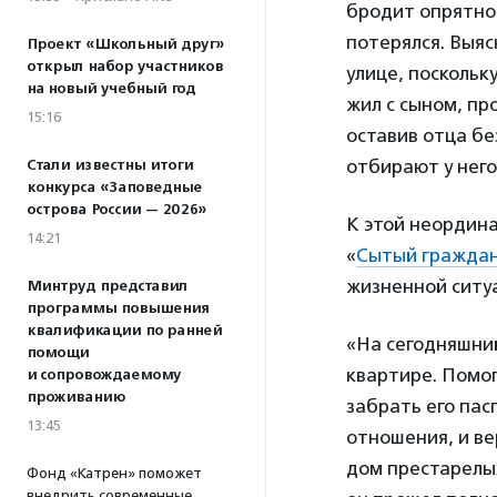
бродит опрятно 
потерялся. Выяс
Проект «Школьный друг»
открыл набор участников
улице, поскольк
на новый учебный год
жил с сыном, пр
15:16
оставив отца бе
отбирают у него
Стали известны итоги
конкурса «Заповедные
острова России — 2026»
К этой неордин
14:21
«
Сытый гражда
жизненной ситу
Минтруд представил
программы повышения
квалификации по ранней
«На сегодняшний
помощи
квартире. Помо
и сопровождаемому
проживанию
забрать его пас
13:45
отношения, и ве
дом престарелых
Фонд «Катрен» поможет
внедрить современные