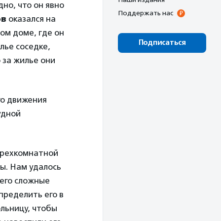
но, что он явно
Поддержать нас
ов
оказался на
ом доме, где он
Подписаться
лье соседке,
 за жилье они
го движения
удной
 трехкомнатной
ы. Нам удалось
него сложные
пределить его в
ольницу, чтобы