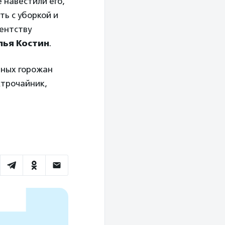
 навестили его,
ть с уборкой и
гентству
лья Костин
.
шных горожан
ктрочайник,