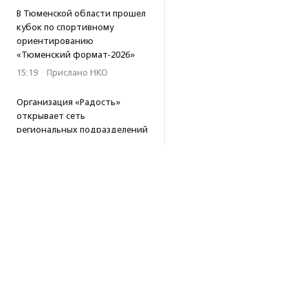
В Тюменской области прошел
кубок по спортивному
ориентированию
«Тюменский формат-2026»
15:19
·
Прислано НКО
Организация «Радость»
открывает сеть
региональных подразделений
14:25
·
Прислано НКО
Московский юбилейный забег
«Без границ» прошел в стиле
ретро
13:30
·
Прислано НКО
Совфед поддержал
инициативу о бесплатной
юридической помощи
сиротам старше 23 лет