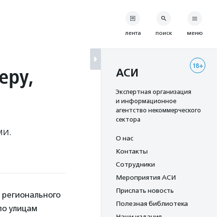
лента
поиск
меню
18+
еру,
АСИ
Экспертная организация
и информационное
агентство некоммерческого
сектора
ми.
О нас
Контакты
Сотрудники
Мероприятия АСИ
Прислать новость
 регионального
Полезная библиотека
по улицам
Наши издания