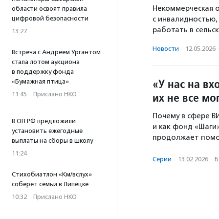
Некоммерческая о
области освоят правила
с инвалидностью,
цифровой безопасности
работать в сельс
13:27
Новости
·
12.05.2026
Встреча с Андреем Ургантом
стала лотом аукциона
в поддержку фонда
«У нас на вх
«Бумажная птица»
их не все м
11:45
·
Прислано НКО
Почему в сфере 
В ОП РФ предложили
и как фонд «Шаги
установить ежегодные
продолжает помог
выплаты на сборы в школу
11:24
Серии
·
13.02.2026
·
Б
Стихобиатлон «Км/вслух»
соберет семьи в Липецке
10:32
·
Прислано НКО