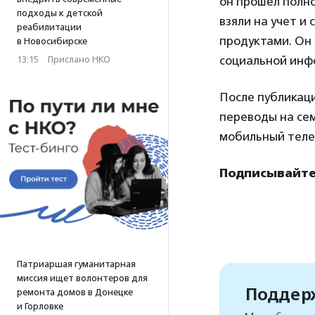
он прошел полно
подходы к детской
взяли на учет и
реабилитации
продуктами. Он 
в Новосибирске
социальной инф
13:15
·
Прислано НКО
После публикац
переводы на сем
мобильный телеф
Подписывайте
Патриаршая гуманитарная
миссия ищет волонтеров для
Поддерж
ремонта домов в Донецке
и Горловке