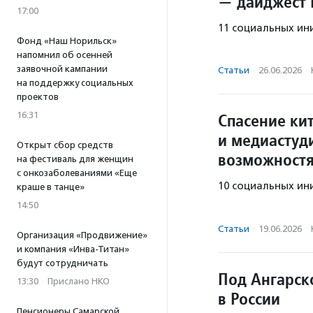
— дайджест
17:00
11 социальных ин
Фонд «Наш Норильск»
напомнил об осенней
заявочной кампании
Статьи
·
26.06.2026
·
на поддержку социальных
проектов
16:31
Спасение ки
и медиастуд
Открыт сбор средств
возможност
на фестиваль для женщин
с онкозаболеваниями «Еще
10 социальных ин
краше в танце»
14:50
Статьи
·
19.06.2026
·
Организация «Продвижение»
и компания «Инва-Титан»
будут сотрудничать
Под Ангарск
13:30
·
Прислано НКО
в России
Пенсионеры Самарской