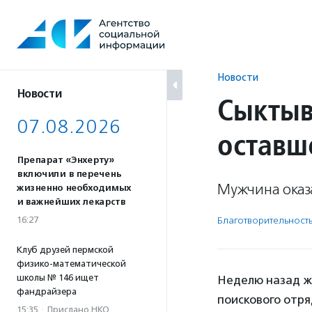
Перейти
к
содержанию
Новости
Новости
Сыктыв
07.08.2026
оставш
Препарат «Энхерту»
включили в перечень
Мужчина оказа
жизненно необходимых
и важнейших лекарств
16:27
Благотвори­тель­ност
Клуб друзей пермской
физико-математической
школы № 146 ищет
Неделю назад ж
фандрайзера
поискового отря
15:35
·
Прислано НКО