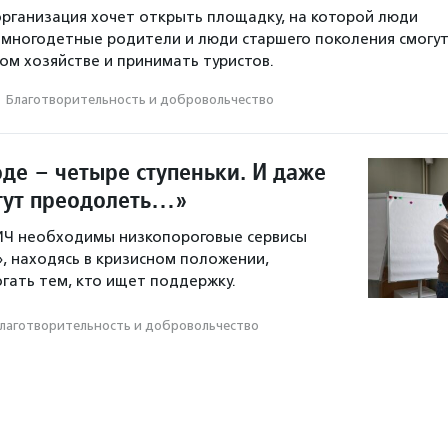
рганизация хочет открыть площадку, на которой люди
 многодетные родители и люди старшего поколения смогу
ком хозяйстве и принимать туристов.
·
Благотвори­тель­ность и доброволь­чест­во
оде – четыре ступеньки. И даже
огут преодолеть…»
ВИЧ необходимы низкопороговые сервисы
», находясь в кризисном положении,
ать тем, кто ищет поддержку.
лаготвори­тель­ность и доброволь­чест­во