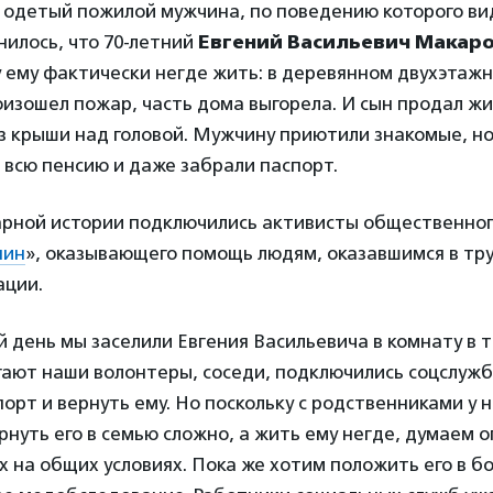
одетый пожилой мужчина, по поведению которого вид
нилось, что 70-летний
Евгений Васильевич Макар
у ему фактически негде жить: в деревянном двухэтажн
оизошел пожар, часть дома выгорела. И сын продал жи
з крыши над головой. Мужчину приютили знакомые, но
 всю пенсию и даже забрали паспорт.
арной истории подключились активисты общественно
нин
», оказывающего помощь людям, оказавшимся в тр
ации.
 день мы заселили Евгения Васильевича в комнату в
гают наши волонтеры, соседи, подключились соцслужб
порт и вернуть ему. Но поскольку с родственниками у 
рнуть его в семью сложно, а жить ему негде, думаем о
 на общих условиях. Пока же хотим положить его в б