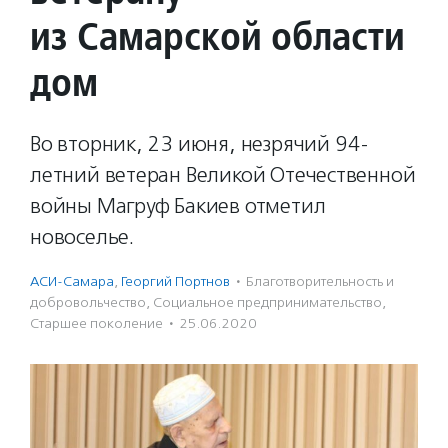
из Самарской области
дом
Во вторник, 23 июня, незрячий 94-
летний ветеран Великой Отечественной
войны Магруф Бакиев отметил
новоселье.
АСИ-Самара
,
Георгий Портнов
·
Благотвори­тель­ность и
доброволь­чест­во
,
Социальное предпри­нима­тель­ство
,
Старшее поколение
·
25.06.2020