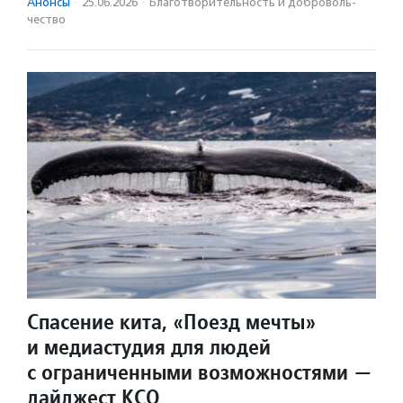
Анонсы
·
25.06.2026
·
Благотвори­тель­ность и доброволь­
чест­во
Спасение кита, «Поезд мечты»
и медиастудия для людей
с ограниченными возможностями —
дайджест КСО