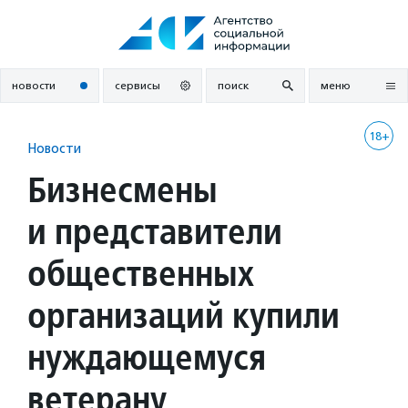
Перейти
к
содержанию
новости
сервисы
поиск
меню
18+
Новости
Бизнесмены
и представители
общественных
организаций купили
нуждающемуся
ветерану