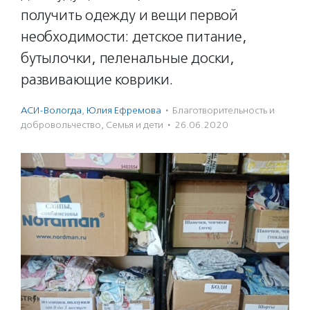
получить одежду и вещи первой
необходимости: детское питание,
бутылочки, пеленальные доски,
развивающие коврики.
АСИ-Вологда
,
Юлия Ефремова
·
Благотвори­тель­ность и
доброволь­чест­во
,
Семья и дети
·
26.06.2020