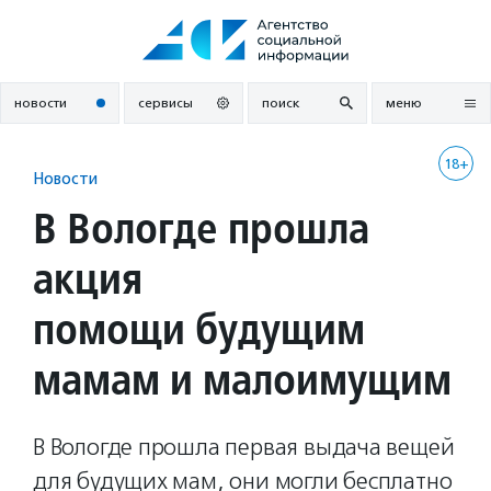
Перейти
к
содержанию
новости
сервисы
поиск
меню
18+
Новости
В Вологде прошла
акция
помощи будущим
мамам и малоимущим
В Вологде прошла первая выдача вещей
для будущих мам, они могли бесплатно