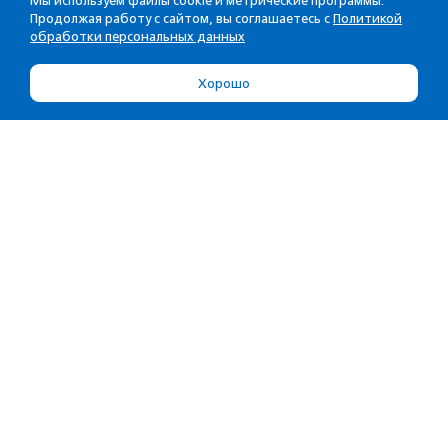
Мы используем файлы cookie и метрические программы.
Продолжая работу с сайтом, вы соглашаетесь с
Политикой
обработки персональных данных
Хорошо