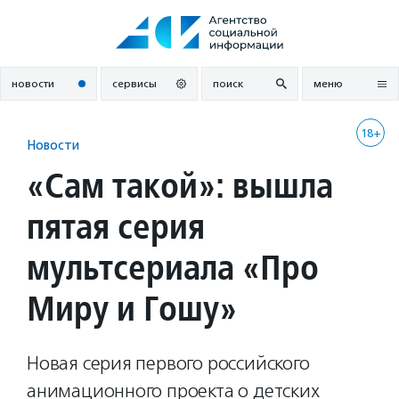
Перейти
к
содержанию
новости
сервисы
поиск
меню
18+
Новости
«Сам такой»: вышла
пятая серия
мультсериала «Про
Миру и Гошу»
Новая серия первого российского
анимационного проекта о детских