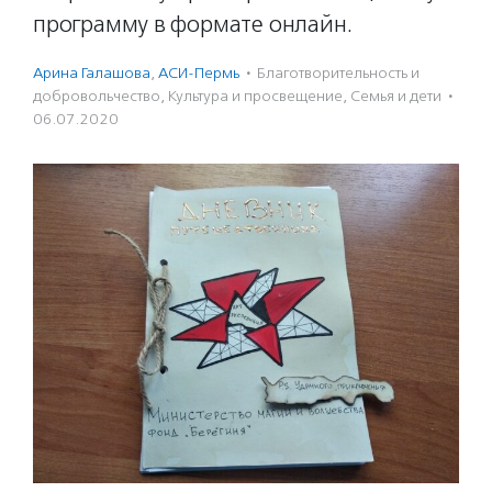
программу в формате онлайн.
Арина Галашова
,
АСИ-Пермь
·
Благотвори­тель­ность и
доброволь­чест­во
,
Культура и просвещение
,
Семья и дети
·
06.07.2020