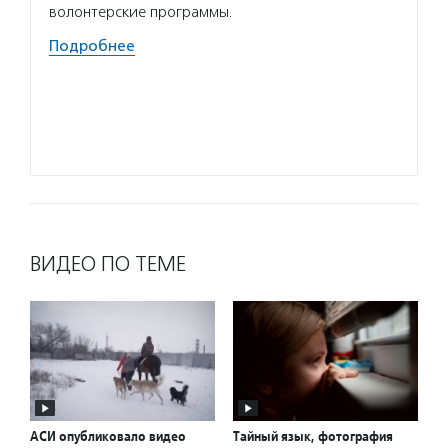
волонтерские программы.
отдыха
прошед
Подробнее
также
Волон
програ
Подро
ВИДЕО ПО ТЕМЕ
АСИ опубликовало видео
Тайный язык, фотография