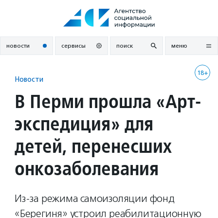
Перейти
к
содержанию
новости
сервисы
поиск
меню
18+
Новости
В Перми прошла «Арт-
экспедиция» для
детей, перенесших
онкозаболевания
Из-за режима самоизоляции фонд
«Берегиня» устроил реабилитационную