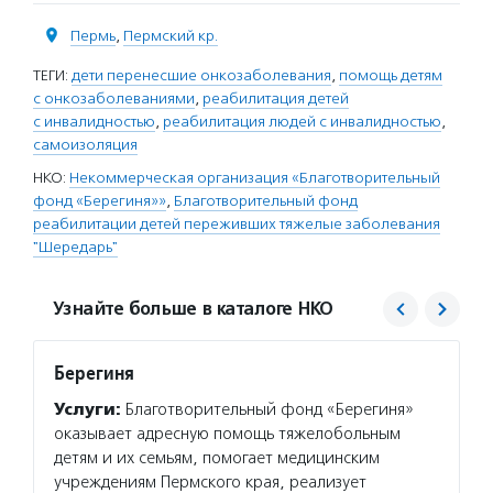
Пермь
,
Пермский кр.
ТЕГИ:
дети перенесшие онкозаболевания
,
помощь детям
с онкозаболеваниями
,
реабилитация детей
с инвалидностью
,
реабилитация людей с инвалидностью
,
самоизоляция
НКО:
Некоммерческая организация «Благотворительный
фонд «Берегиня»»
,
Благотворительный фонд
реабилитации детей переживших тяжелые заболевания
"Шередарь"
Узнайте больше в каталоге НКО
Берегиня
Шере
Услуги:
Благотворительный фонд «Берегиня»
Услуг
оказывает адресную помощь тяжелобольным
провод
детям и их семьям, помогает медицинским
реабил
учреждениям Пермского края, реализует
с онко