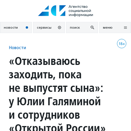
Перейти
к
содержанию
новости
сервисы
поиск
меню
18+
Новости
«Отказываюсь
заходить, пока
не выпустят сына»:
у Юлии Галяминой
и сотрудников
«Открытой России»