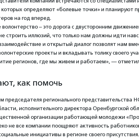
дставители компании встречаются со специалистами 
а которых определяют «болевые точки» и планируют п
еров на год вперед.
 волонтерство – это дорога с двусторонним движение
не строить иллюзий, что только нам должны идти нав
 взаимодействие и открытый диалог позволят нам вме
олонтерские проекты и вкладывать толику своего уча
итие регионов, где мы живем и работаем», — отмети
ают, как помочь
ам председателя регионального представительства Н
бласти, исполнительного директора Оренбургской об
щественной организации работающей молодежи «Пр
леко не все компании поощряют активность работнико
оциальные инициативы в регионе своего присутствия.