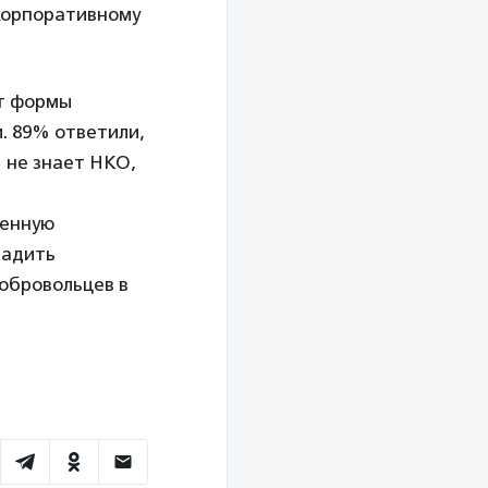
 корпоративному
ют формы
. 89% ответили,
 не знает НКО,
венную
ладить
добровольцев в