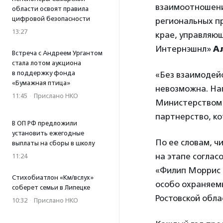
взаимоотношений
области освоят правила
цифровой безопасности
региональных пр
13:27
крае, управляю
Интернэшнл»
Ал
Встреча с Андреем Ургантом
стала лотом аукциона
в поддержку фонда
«Без взаимодейс
«Бумажная птица»
невозможна. Нап
11:45
·
Прислано НКО
Министерством п
партнерство, ко
В ОП РФ предложили
установить ежегодные
По ее словам, ч
выплаты на сборы в школу
на этапе соглас
11:24
«Филип Моррис 
Стихобиатлон «Км/вслух»
особо охраняемы
соберет семьи в Липецке
Ростовской обла
10:32
·
Прислано НКО