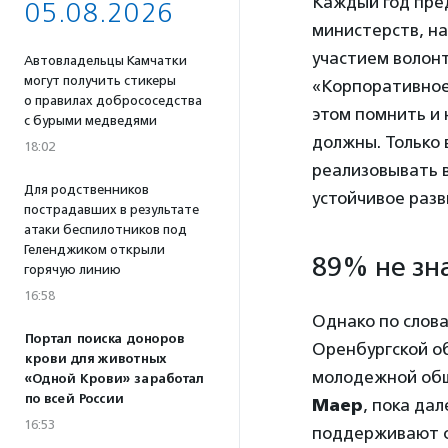
Каждый год пре
05.08.2026
министерств, н
участием волонт
Автовладельцы Камчатки
могут получить стикеры
«Корпоративное
о правилах добрососедства
этом помнить и 
с бурыми медведями
должны. Только
18:02
реализовывать в
Для родственников
устойчивое разв
пострадавших в результате
атаки беспилотников под
Геленджиком открыли
89% не зн
горячую линию
16:58
Однако по слов
Портал поиска доноров
Оренбургской о
крови для животных
молодежной об
«Одной Крови» заработал
по всей России
Маер
, пока да
16:53
поддерживают с