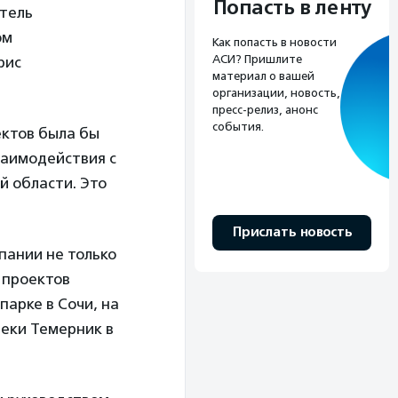
Попасть в ленту
атель
ом
Как попасть в новости
АСИ? Пришлите
рис
материал о вашей
организации, новость,
пресс-релиз, анонс
события.
ектов была бы
заимодействия с
й области. Это
Прислать новость
пании не только
 проектов
арке в Сочи, на
реки Темерник в