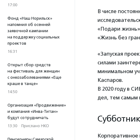
17:00
В числе постоя
Фонд «Наш Норильск»
исследовательск
напомнил об осенней
«Подари жизнь»,
заявочной кампании
«Жизнь без гран
на поддержку социальных
проектов
16:31
«Запуская проек
силами заинтере
Открыт сбор средств
минимальном уча
на фестиваль для женщин
с онкозаболеваниями «Еще
Каспаров.
краше в танце»
В 2020 году в С
14:50
дел, тем самым 
Организация «Продвижение»
и компания «Инва-Титан»
Субботник
будут сотрудничать
13:30
·
Прислано НКО
Корпоративное 
Пенсионеры Самарской