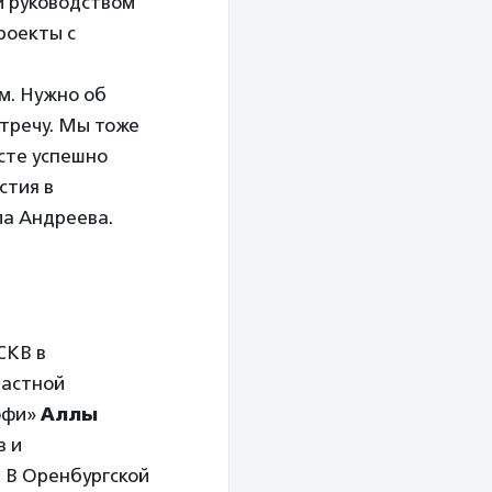
и руководством
роекты с
м. Нужно об
стречу. Мы тоже
сте успешно
стия в
ла Андреева.
СКВ в
ластной
офи»
Аллы
в и
 В Оренбургской