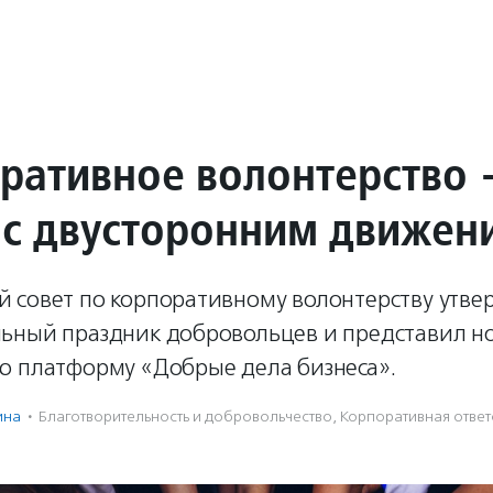
ративное волонтерство 
 с двусторонним движен
 совет по корпоративному волонтерству утве
ьный праздник добровольцев и представил н
ю платформу «Добрые дела бизнеса».
ина
·
Благотвори­тель­ность и доброволь­чест­во
,
Корпоративная ответ