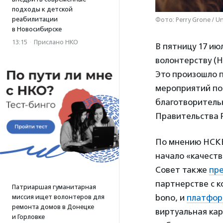
подходы к детской
реабилитации
Фото: Perry Grone / 
в Новосибирске
13:15
·
Прислано НКО
В пятницу 17 ию
волонтерству (
Это произошло 
мероприятий по
благотворительн
Правительства 
По мнению НСКВ
начало «качеств
Совет также
пр
партнерстве с к
Патриаршая гуманитарная
bono, и
платформ
миссия ищет волонтеров для
ремонта домов в Донецке
виртуальная кар
и Горловке