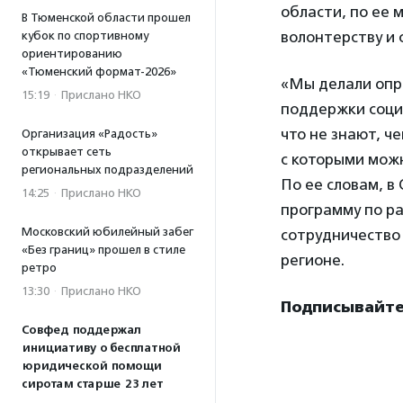
области, по ее 
В Тюменской области прошел
волонтерству и 
кубок по спортивному
ориентированию
«Тюменский формат-2026»
«Мы делали опро
15:19
·
Прислано НКО
поддержки соци
что не знают, ч
Организация «Радость»
открывает сеть
с которыми мож
региональных подразделений
По ее словам, 
14:25
·
Прислано НКО
программу по р
Московский юбилейный забег
сотрудничество 
«Без границ» прошел в стиле
регионе.
ретро
13:30
·
Прислано НКО
Подписывайтес
Совфед поддержал
инициативу о бесплатной
юридической помощи
сиротам старше 23 лет