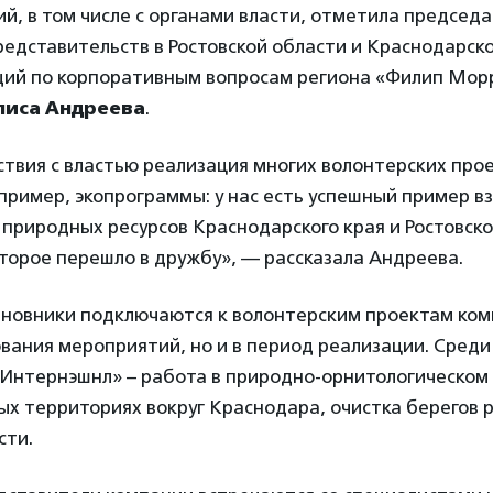
, в том числе с органами власти, отметила председ
едставительств в Ростовской области и Краснодарск
щий по корпоративным вопросам региона «Филип Мор
иса Андреева
.
твия с властью реализация многих волонтерских про
ример, экопрограммы: у нас есть успешный пример в
риродных ресурсов Краснодарского края и Ростовско
торое перешло в дружбу», — рассказала Андреева.
иновники подключаются к волонтерским проектам ком
ования мероприятий, но и в период реализации. Среди
Интернэшнл» – работа в природно-орнитологическом п
х территориях вокруг Краснодара, очистка берегов 
сти.