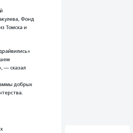
й
акулева, Фонд
из Томска и
«драйвились»
ашем
, — сказал
граммы добрых
нтерства.
ых