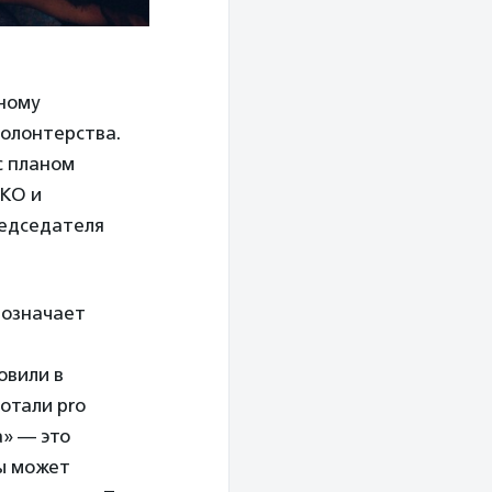
вному
волонтерства.
с планом
НКО и
редседателя
 означает
овили в
отали pro
» — это
ны может