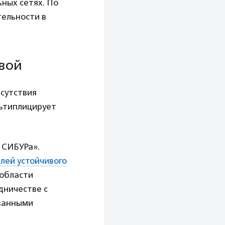
ных сетях. По
тельности в
вой
сутствия
льтиплицирует
 СИБУРа».
лей устойчивого
 области
дничестве с
ованными