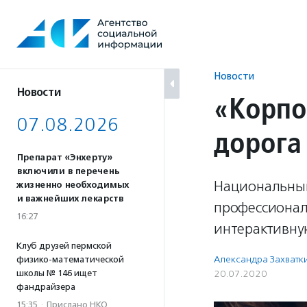
Перейти
к
содержанию
Новости
Новости
«Корпо
07.08.2026
дорога
Препарат «Энхерту»
включили в перечень
Национальный
жизненно необходимых
и важнейших лекарств
профессионал
16:27
интерактивну
Клуб друзей пермской
Александра Захватк
физико-математической
школы № 146 ищет
20.07.2020
фандрайзера
15:35
·
Прислано НКО