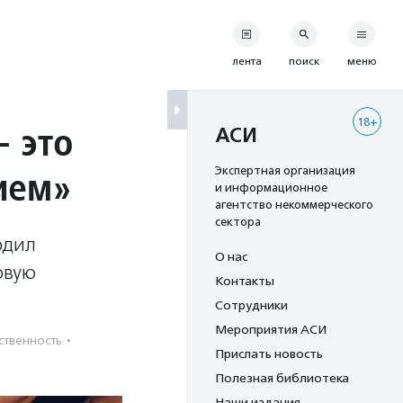
лента
поиск
меню
18+
– это
АСИ
ием»
Экспертная организация
и информационное
агентство некоммерческого
сектора
рдил
О нас
овую
Контакты
Сотрудники
Мероприятия АСИ
ственность
·
Прислать новость
Полезная библиотека
Наши издания