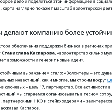
оброе дело и поделиться этой информацией в социаль
, карта наглядно покажет масштаб волонтерской дея
 делают компанию более устойчи
ктора обеспечения поддержки бизнеса в регионах при
Р
Станислава Каспарова
, «волонтерство сильно му
яет возможности и генерит новые идеи».
устойчивым выражением стало: «Волонтеры – это душа
льных инвестиций, как и многие, мы строим вокруг
це
из ключевых – цель 17, партнерство. Все активности в
стиций мы стараемся организовывать в тесном сотру
и, партнерскими НКО и стейкхолдерами – заинтерес
ассказал Каспаров.