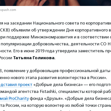
Unspash.com
ля на заседании Национального совета по корпорати
НСКВ) объявили об утверждении Дня корпоративного 
при поддержке Минэкономразвития и в соответствии 
 популяризации добровольчества, деятельности СО 
ости. Его в июне 2019 года утвердила заместитель п
России
Татьяна Голикова
.
, появление у добровольцев профессиональной даты
енно нового этапа развития волонтерства в России».
едставил проект
«Добрые дела бизнеса» — его подгот
омандой агентства Fistashki, специалисты которой раб
ой ProCharity
фонда «Друзья». «Добрые дела бизнеса
та России, на которую волонтер из любой точки стра