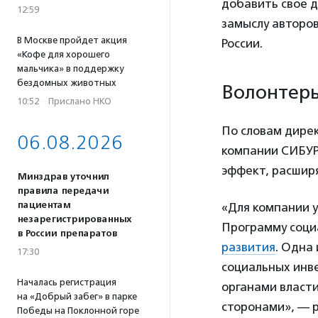
добавить свое д
12:59
замыслу авторов
В Москве пройдет акция
России.
«Кофе для хорошего
мальчика» в поддержку
бездомных животных
Волонтеры
10:52
·
Прислано НКО
По словам дире
06.08.2026
компании СИБУ
эффект, расшир
Минздрав уточнил
правила передачи
пациентам
«Для компании 
незарегистрированных
Программу социа
в России препаратов
развития
. Одна 
17:30
социальных инве
Началась регистрация
органами власт
на «Добрый забег» в парке
сторонами», — р
Победы на Поклонной горе