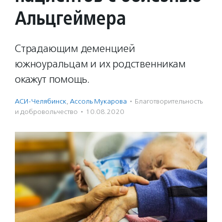
Альцгеймера
Страдающим деменцией
южноуральцам и их родственникам
окажут помощь.
АСИ-Челябинск
,
Ассоль Мукарова
·
Благотвори­тель­ность
и доброволь­чест­во
·
10.08.2020