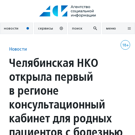
Перейти
к
содержанию
новости
сервисы
поиск
меню
18+
Новости
Челябинская НКО
открыла первый
в регионе
консультационный
кабинет для родных
пациентов с болезнью