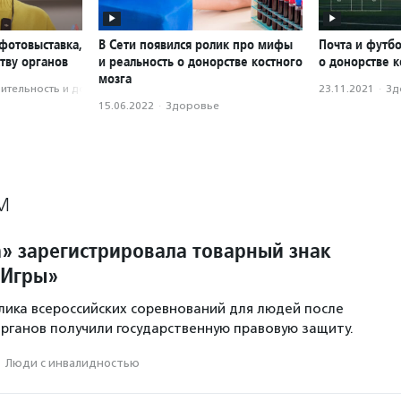
фотовыставка,
В Сети появился ролик про мифы
Почта и футб
тву органов
и реальность о донорстве костного
о донорстве к
мозга
­тель­ность и доброволь­чест­во
23.11.2021
·
Зд
15.06.2022
·
Здоровье
М
» зарегистрировала товарный знак
 Игры»
лика всероссийских соревнований для людей после
рганов получили государственную правовую защиту.
·
Люди с инвалидностью