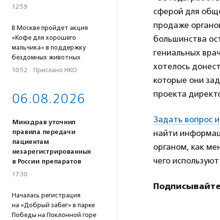
12:59
сферой для общ
продаже органов
В Москве пройдет акция
большинства ос
«Кофе для хорошего
мальчика» в поддержку
гениальных врач
бездомных животных
хотелось донес
10:52
·
Прислано НКО
которые они зад
проекта директ
06.08.2026
Задать вопрос и
Минздрав уточнил
найти информац
правила передачи
пациентам
органом, как ме
незарегистрированных
чего использую
в России препаратов
17:30
Подписывайте
Началась регистрация
на «Добрый забег» в парке
Победы на Поклонной горе