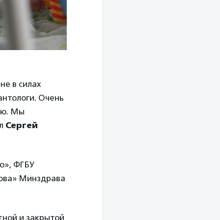
не в силах
антологи. Очень
ию. Мы
ил
Сергей
о», ФГБУ
кова» Минздрава
тной и закрытой