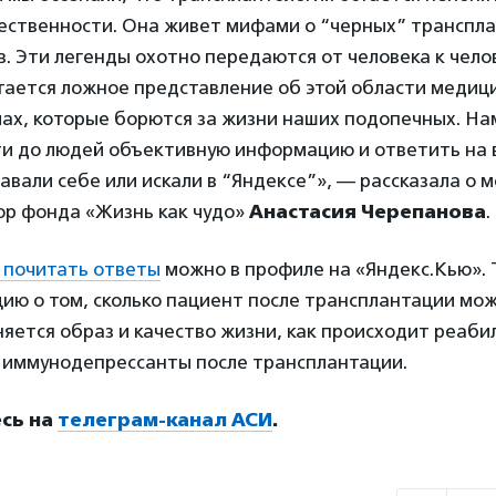
ественности. Она живет мифами о “черных” транспла
. Эти легенды охотно передаются от человека к челове
тается ложное представление об этой области медиц
ах, которые борются за жизни наших подопечных. На
ти до людей объективную информацию и ответить на 
авали себе или искали в “Яндексе”», — рассказала о 
ор фонда «Жизнь как чудо»
Анастасия Черепанова
.
 почитать ответы
можно в профиле на «Яндекс.Кью». 
ию о том, сколько пациент после трансплантации мож
няется образ и качество жизни, как происходит реаби
т иммунодепрессанты после трансплантации.
сь на
телеграм-канал АСИ
.