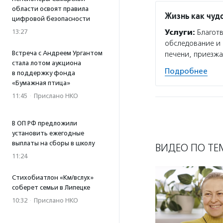
области освоят правила
Жизнь как чуд
цифровой безопасности
Услуги:
Благотв
13:27
обследование и 
Встреча с Андреем Ургантом
печени, приезжа
стала лотом аукциона
Подробнее
в поддержку фонда
«Бумажная птица»
11:45
·
Прислано НКО
В ОП РФ предложили
установить ежегодные
выплаты на сборы в школу
ВИДЕО ПО ТЕ
11:24
Стихобиатлон «Км/вслух»
соберет семьи в Липецке
10:32
·
Прислано НКО