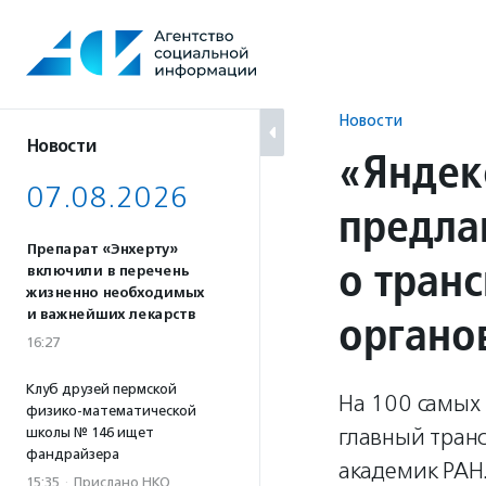
Перейти
к
содержанию
Новости
Новости
«Яндек
07.08.2026
предла
Препарат «Энхерту»
о тран
включили в перечень
жизненно необходимых
органо
и важнейших лекарств
16:27
Клуб друзей пермской
На 100 самых 
физико-математической
главный тран
школы № 146 ищет
фандрайзера
академик РАН
15:35
·
Прислано НКО