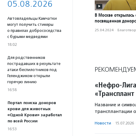
05.08.2026
В Москве открылась 
Автовладельцы Камчатки
посвященная донорс
могут получить стикеры
25.04.2024
·
Благотвори
о правилах добрососедства
с бурыми медведями
18:02
Для родственников
пострадавших в результате
РЕКОМЕНДУЕ
атаки беспилотников под
Геленджиком открыли
горячую линию
«Нефро-Лига
16:58
«Трансплант
Портал поиска доноров
Название и симво
крови для животных
трансплантации о
«Одной Крови» заработал
по всей России
Новости
·
15.07.2026
16:53