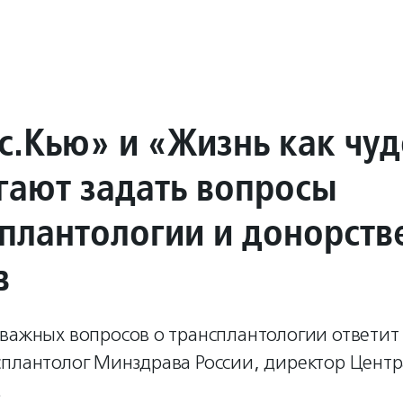
с.Кью» и «Жизнь как чу
гают задать вопросы
сплантологии и донорств
в
важных вопросов о трансплантологии ответит 
сплантолог Минздрава России, директор Цент
.