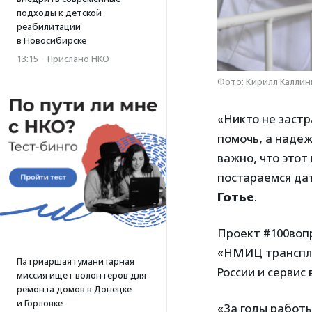
подходы к детской
реабилитации
в Новосибирске
13:15
·
Прислано НКО
Фото: Кирилл Каллин
«Никто не застр
помочь, а надеж
важно, что это
постараемся да
Готье
.
Проект #100воп
«НМИЦ транспла
Патриаршая гуманитарная
России и сервис
миссия ищет волонтеров для
ремонта домов в Донецке
и Горловке
«За годы работы