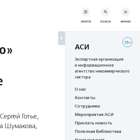
лента
поиск
меню
18+
до»
АСИ
Экспертная организация
и информационное
агентство некоммерческого
е
сектора
О нас
Контакты
Сотрудники
Мероприятия АСИ
Сергей Готье,
Прислать новость
ра Шумакова,
Полезная библиотека
Наши издания