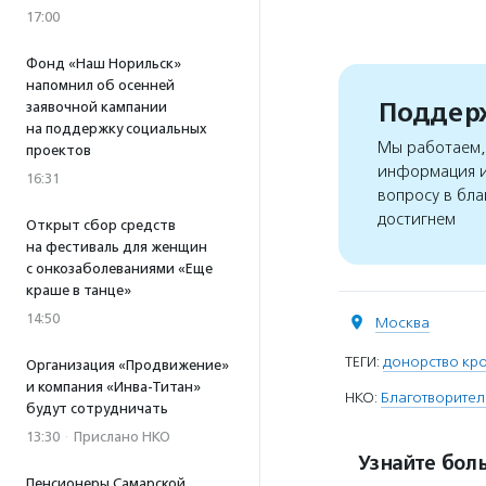
17:00
Фонд «Наш Норильск»
напомнил об осенней
Поддерж
заявочной кампании
на поддержку социальных
Мы работаем, 
проектов
информация и
16:31
вопросу в бла
достигнем
Открыт сбор средств
на фестиваль для женщин
с онкозаболеваниями «Еще
краше в танце»
14:50
Москва
ТЕГИ:
донорство кро
Организация «Продвижение»
и компания «Инва-Титан»
НКО:
Благотворител
будут сотрудничать
13:30
·
Прислано НКО
Узнайте боль
Пенсионеры Самарской