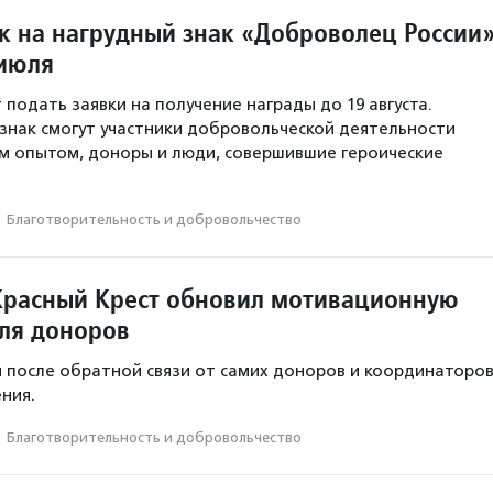
к на нагрудный знак «Доброволец России
 июля
 подать заявки на получение награды до 19 августа.
знак смогут участники добровольческой деятельности
м опытом, доноры и люди, совершившие героические
·
Благотвори­тель­ность и доброволь­чест­во
Красный Крест обновил мотивационную
ля доноров
 после обратной связи от самих доноров и координаторо
ния.
·
Благотвори­тель­ность и доброволь­чест­во