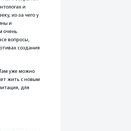
нтологах и
ку, из-за чего у
ины и
м очень
все вопросы,
мотивах создания
Там уже можно
ет жить с новым
литация, для