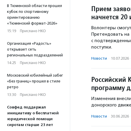
В Тюменской области прошел
Прием заяво
кубок по спортивному
начнется 20
ориентированию
«Тюменский формат-2026»
Волонтеры смогут
15:19
·
Прислано НКО
Претендовать на 
с подтвержденны
Организация «Радость»
поступки.
открывает сеть
региональных подразделений
Новости
·
10.07.2026
14:25
·
Прислано НКО
Московский юбилейный забег
Российский 
«Без границ» прошел в стиле
программу д
ретро
13:30
·
Прислано НКО
Изменения внесли
донорского движе
Совфед поддержал
инициативу о бесплатной
Новости
·
30.06.2026
юридической помощи
сиротам старше 23 лет