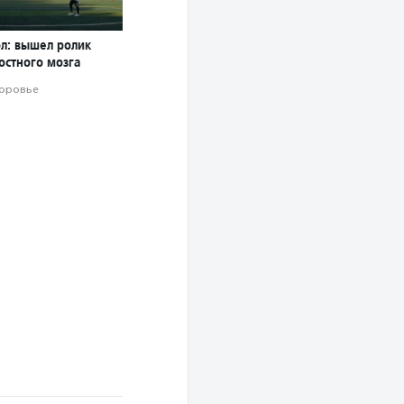
ол: вышел ролик
остного мозга
оровье