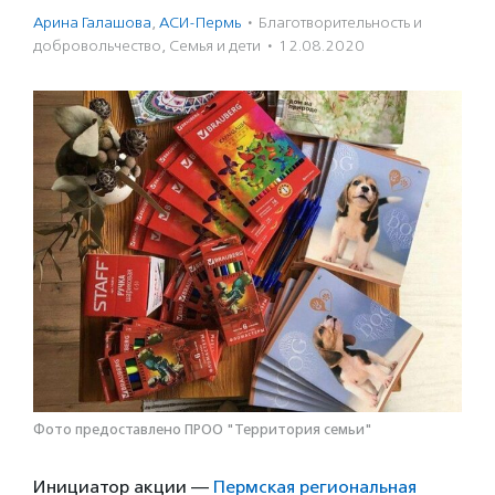
Арина Галашова
,
АСИ-Пермь
·
Благотвори­тель­ность и
доброволь­чест­во
,
Семья и дети
·
12.08.2020
Фото предоставлено ПРОО "Территория семьи"
Инициатор акции —
Пермская региональная