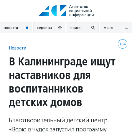
Перейти
к
содержанию
новости
сервисы
поиск
меню
18+
Новости
В Калининграде ищут
наставников для
воспитанников
детских домов
Благотворительный детский центр
«Верю в чудо» запустил программу